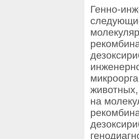
Генно-инж
следующие
молекуляр
рекомбина
дезоксири
инженерно
микроорга
животных,
на молеку
рекомбина
дезоксири
генодиагн