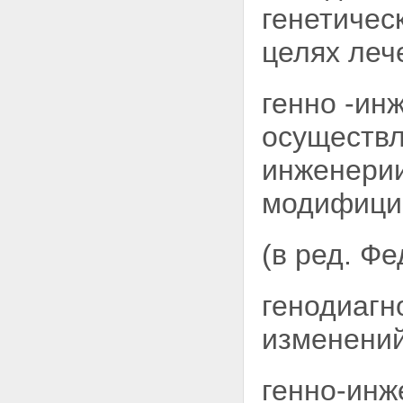
генетичес
целях леч
генно -ин
осуществл
инженерии
модифици
(в ред. Ф
генодиагн
изменений
генно-инж