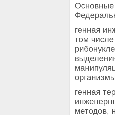
Основные 
Федеральн
генная ин
том числе
рибонукле
выделению
манипуляц
организмы
генная тер
инженерны
методов, 