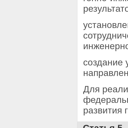
результат
установле
сотруднич
инженерно
создание 
направле
Для реали
федеральн
развития 