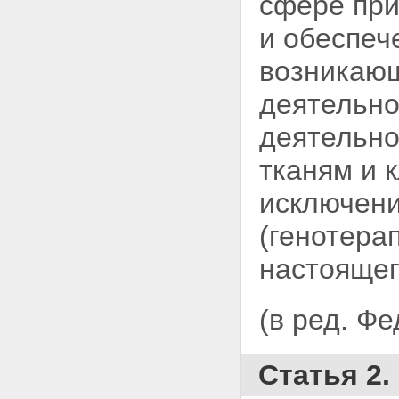
сфере при
инженерной деятельности
и обеспе
Статья 14. Вступление в силу
настоящего Федерального
возникающ
закона
деятельно
деятельно
тканям и к
исключени
(генотера
настоящег
(в ред. Ф
Статья 2