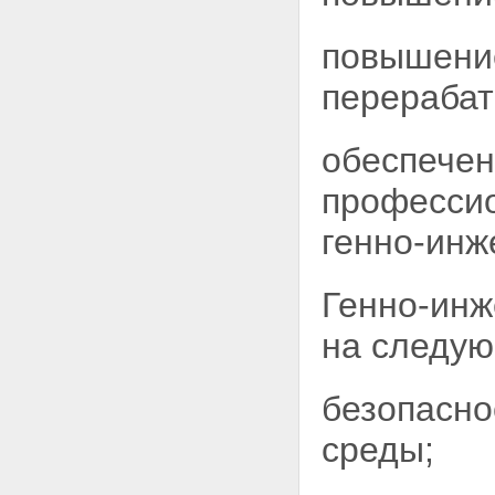
повышени
перераба
обеспечен
профессио
генно-инж
Генно-инж
на следу
безопасно
среды;