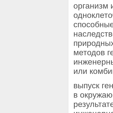
организм 
одноклето
способны
наследств
природных
методов г
инженерны
или комби
выпуск ге
в окружаю
результат