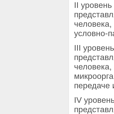
II уровен
представл
человека,
условно-п
III уровен
представл
человека,
микроорга
передаче 
IV уровен
представл