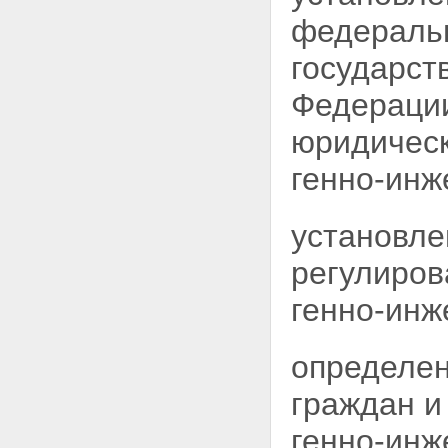
федерал
государст
Федерации
юридическ
генно-инж
установле
регулиров
генно-инж
определен
граждан и
генно-ин