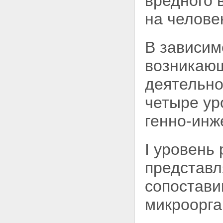
вредного 
на челове
В зависим
возникаю
деятельно
четыре ур
генно-инж
I уровень
представ
сопостави
микроорга