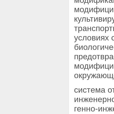
модификац
модифици
культивир
транспорт
условиях 
биологиче
предотвр
модифицир
окружающ
система о
инженерно
генно-инж