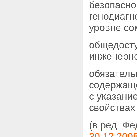
безопасно
генодиагн
уровне со
общедосту
инженерно
обязатель
содержаще
с указани
свойствах
(в ред. Ф
30.12.200