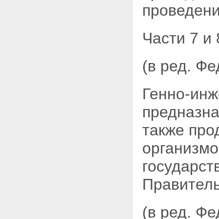
проведен
Части 7 и 
(в ред. Ф
Генно-ин
предназна
также про
организмо
государст
Правитель
(в ред. Ф