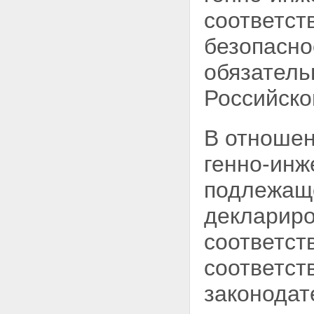
соответст
безопасно
обязатель
Российско
В отношен
генно-инж
подлежаще
деклариро
соответст
соответст
законодат