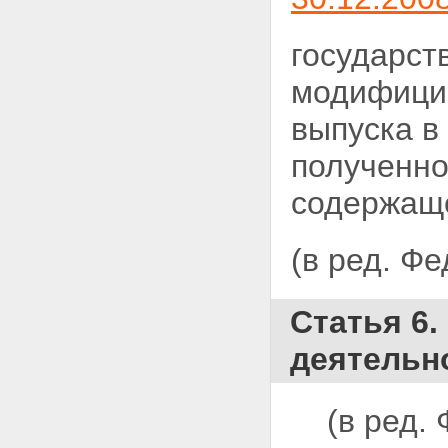
государст
модифицир
выпуска в
полученно
содержаще
(в ред. Ф
Статья 6.
деятельн
(в ред.