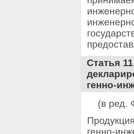
принимаем
инженерно
инженерно
государст
предоста
Статья 11
декларир
генно-ин
(в ред.
Продукция
генно-инж