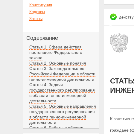
Конституция
Кодексы
действу
Законы
Содержание
Статья 1. Сфера действия
настоящего Федерального
закона
Статья 2. Основные понятия
Статья 3. Законодательство
Российской Федерации в области
генно-инженерной деятельности
СТАТЬ
Статья 4. Задачи
ИНЖЕ
государственного регулирования
в области генно-инженерной
деятельности
Статья 5. Основные направления
государственного регулирования
в области генно-инженерной
К занятию 
деятельности
Статья 6. Работы в области
граждане (ф
генно-инженерной деятельности