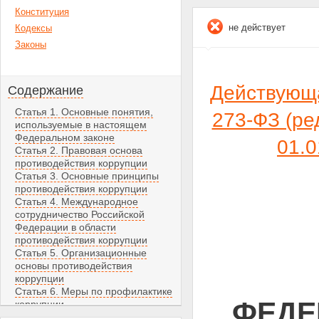
Конституция
не действует
Кодексы
Законы
Действующ
Содержание
Статья 1. Основные понятия,
273-ФЗ (ре
используемые в настоящем
Федеральном законе
01.
Статья 2. Правовая основа
противодействия коррупции
Статья 3. Основные принципы
противодействия коррупции
Статья 4. Международное
сотрудничество Российской
Федерации в области
противодействия коррупции
Статья 5. Организационные
основы противодействия
коррупции
Статья 6. Меры по профилактике
ФЕДЕ
коррупции
Статья 7. Основные направления