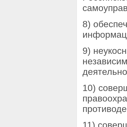
самоуправ
8) обеспе
информац
9) неукос
независи
деятельно
10) совер
правоохра
противоде
11) совер