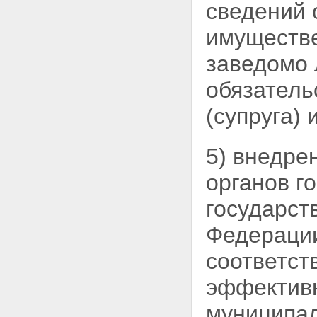
сведений 
имуществе
заведомо 
обязатель
(супруга) 
5) внедре
органов г
государст
Федерации
соответст
эффективн
муниципа