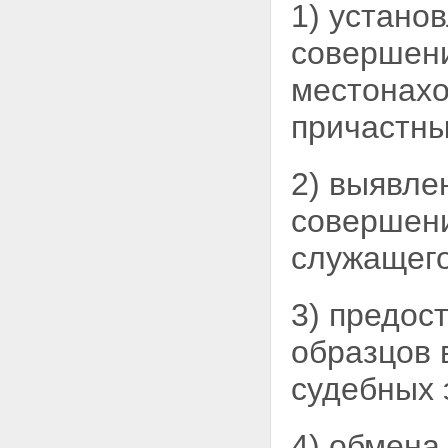
1) устано
совершени
местонахо
причастны
2) выявле
совершен
служащего
3) предос
образцов 
судебных 
4) обмена