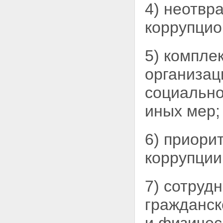
4) неотвр
коррупцио
5) компле
организац
социально
иных мер;
6) приори
коррупции
7) сотруд
гражданс