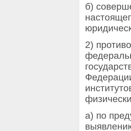
б) соверш
настоящег
юридическ
2) против
федерал
государст
Федерации
институто
физически
а) по пре
выявлени