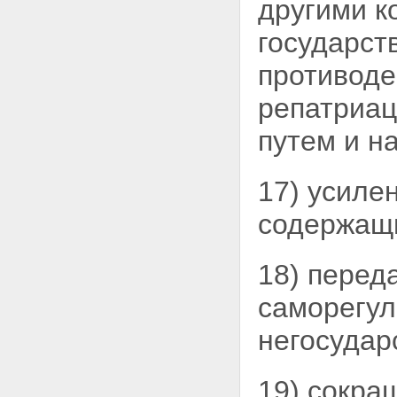
другими к
государст
противоде
репатриац
путем и н
17) усиле
содержащи
18) перед
саморегул
негосудар
19) сокра