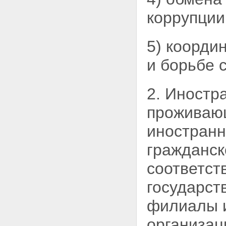
коррупции
5) коорди
и борьбе 
2. Иностр
проживающ
иностран
гражданск
соответст
государст
филиалы и
организац