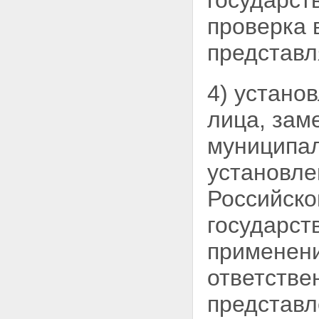
государст
проверка 
представл
4) устано
лица, зам
муниципа
установл
Российско
государст
применени
ответстве
представ