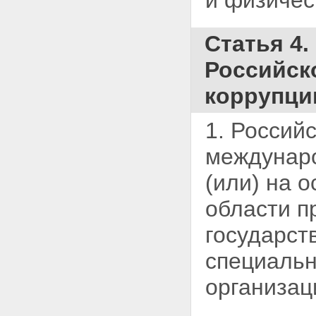
и физичес
Статья 4
Российск
коррупци
1. Россий
междуна
(или) на 
области п
государст
специальн
организа