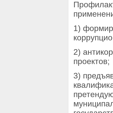
Профилакт
применени
1) формир
коррупцио
2) антико
проектов;
3) предъя
квалифика
претендую
муниципал