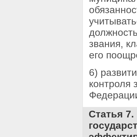
обязаннос
учитывать
должность
звания, к
его поощр
6) развит
контроля 
Федерации
Статья 7
государс
эффектив