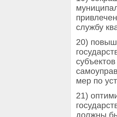
муниципа
привлечен
службу кв
20) повыш
государст
субъектов
самоуправ
мер по ус
21) оптим
государст
должны бы