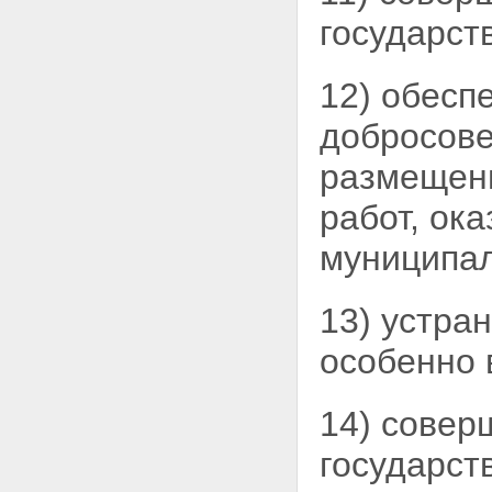
государст
12) обесп
добросове
размещени
работ, ок
муниципал
13) устра
особенно 
14) совер
государст