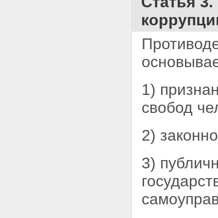
Статья 3
коррупци
Противоде
основывае
1) призна
свобод
че
2) законно
3) публич
государст
самоуправ