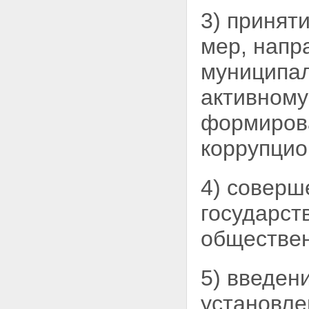
3) принят
мер, напр
муниципал
активному
формирова
коррупцио
4) соверш
государст
обществен
5) введен
установле