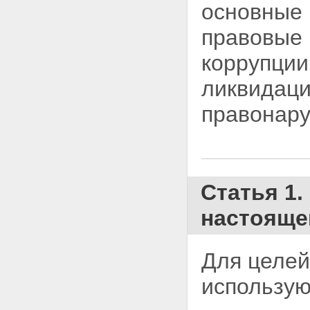
основные 
Статья 12. Ограничения,
налагаемые на гражданина,
правовые
замещавшего должность
государственной или
коррупции
муниципальной службы, при
заключении им трудового
ликвидаци
договора
Статья 13. Ответственность
правонар
физических лиц за
коррупционные правонарушения
Статья 14. Ответственность
юридических лиц за
коррупционные правонарушения
Статья 1
настояще
Для целей
использую