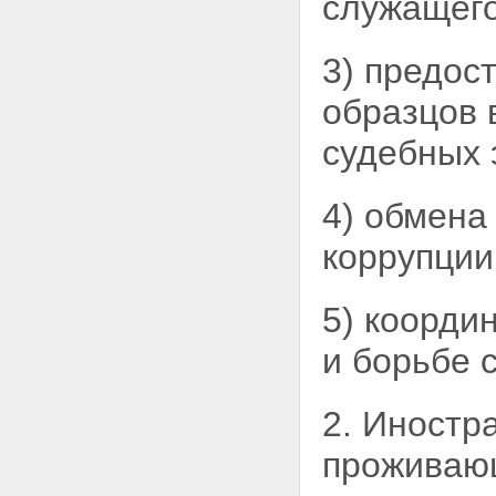
служащего
Статья 12. Ограничения,
налагаемые на гражданина,
замещавшего должность
3) предос
государственной или
муниципальной службы, при
образцов 
заключении им трудового
договора
судебных 
Статья 13. Ответственность
физических лиц за
коррупционные правонарушения
4) обмена
Статья 14. Ответственность
юридических лиц за
коррупции
коррупционные правонарушения
5) коорди
и борьбе 
2. Иностр
проживающ