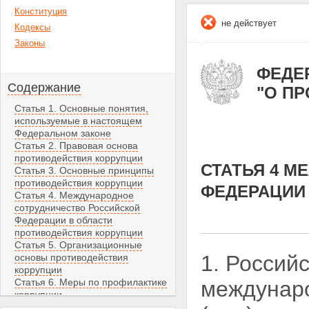
Конституция
не действует
Кодексы
Законы
ФЕДЕР
Содержание
"О П
Статья 1. Основные понятия,
используемые в настоящем
Федеральном законе
Статья 2. Правовая основа
противодействия коррупции
СТАТЬЯ 4 
Статья 3. Основные принципы
противодействия коррупции
ФЕДЕРАЦИИ
Статья 4. Международное
сотрудничество Российской
Федерации в области
противодействия коррупции
Статья 5. Организационные
1. Россий
основы противодействия
коррупции
Статья 6. Меры по профилактике
междуна
коррупции
Статья 7. Основные направления