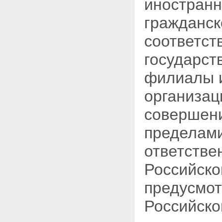
иностран
гражданск
соответст
государст
филиалы и
организац
совершени
пределами
ответстве
Российско
предусмо
Российск