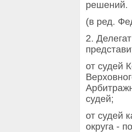
решений.
(в ред. Ф
2. Делега
представи
от судей 
Верховног
Арбитражн
судей;
от судей 
округа - п