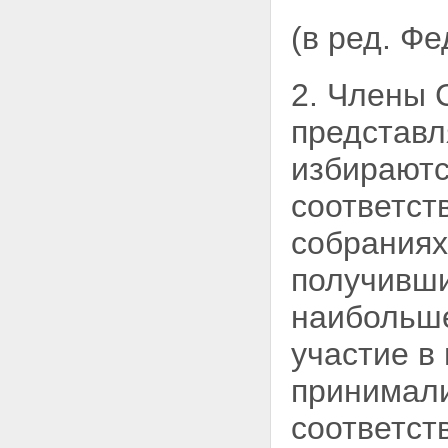
(в ред. Ф
2. Члены 
представл
избирают
соответст
собраниях
получивши
наибольше
участие в
принимали
соответст