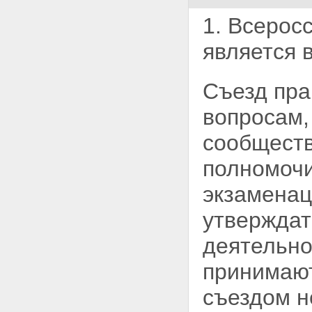
1. Всеросс
является
Съезд пра
вопросам,
сообществ
полномоч
экзаменац
утверждат
деятельно
принимают
съездом н