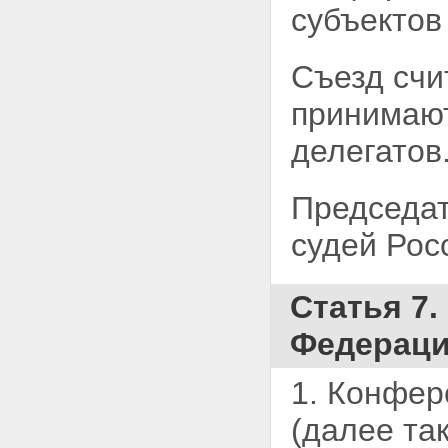
субъектов
Съезд счи
принимают
делегатов
Председат
судей Рос
Статья 7
Федерац
1. Конфер
(далее
та