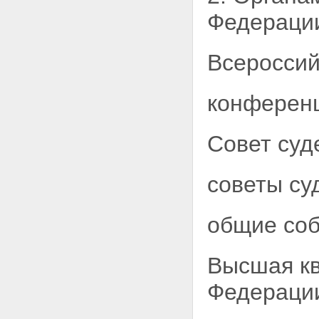
обеспечение деятельности
Федерац
органов судейского сообщества
Статья 28.1. Выплаты
преподавателям юридических
дисциплин образовательных
Всероссий
учреждений высшего
профессионального
образования и научным
конференц
работникам, имеющим ученую
степень по юридической
специальности,
Совет суд
представителям
общероссийских общественных
объединений юристов за
советы су
участие в работе
экзаменационных комиссий
Глава V. ЗАКЛЮЧИТЕЛЬНЫЕ
общие соб
ПОЛОЖЕНИЯ
Статья 29. Порядок вступления
в силу настоящего
Высшая кв
Федерального закона
Федераци