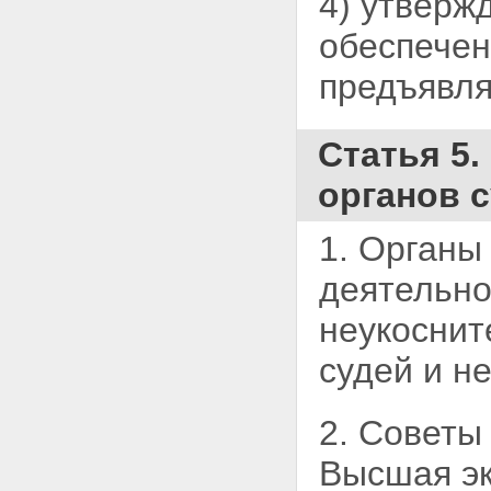
4) утверж
обеспече
предъявля
Статья 5
органов 
1. Органы
деятельн
неукоснит
судей и н
2. Советы
Высшая эк