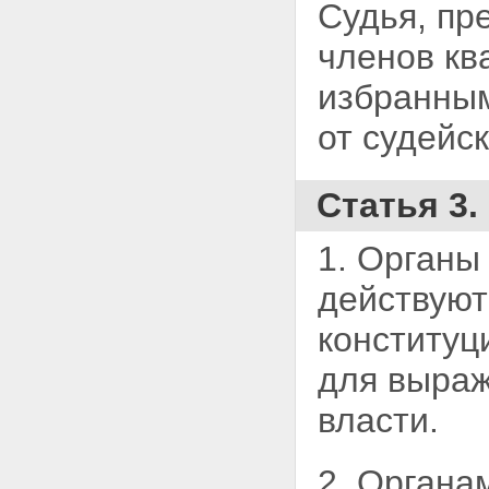
ЭКЗАМЕНАЦИОННЫХ
Судья, пр
КОМИССИЙ И ПОРЯДОК
ПРОВЕДЕНИЯ ЭКЗАМЕНА
членов кв
Статья 26.1. Полномочия
экзаменационных комиссий
избранным
Статья 26.2. Организация
работы экзаменационных
от судейс
комиссий
Статья 26.3. Порядок
проведения
Статья 3
квалификационного экзамена
на должность судьи и порядок
определения оценки знаний
1. Органы
кандидата на должность судьи
Статья 26.4. Обжалование
действуют
решений экзаменационных
комиссий
конституц
Глава IV. ОБЕСПЕЧЕНИЕ
ДЕЯТЕЛЬНОСТИ ОРГАНОВ
для выраж
СУДЕЙСКОГО СООБЩЕСТВА
Статья 27. Организационное
власти.
обеспечение деятельности
органов судейского сообщества
Статья 28. Финансовое и
2. Органа
материально-техническое