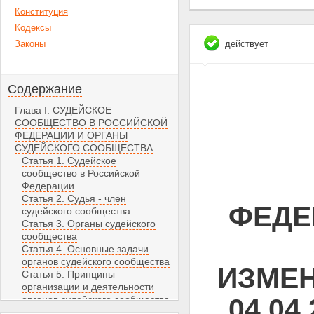
Конституция
Кодексы
Законы
действует
Содержание
Глава I. СУДЕЙСКОЕ
СООБЩЕСТВО В РОССИЙСКОЙ
ФЕДЕРАЦИИ И ОРГАНЫ
СУДЕЙСКОГО СООБЩЕСТВА
Статья 1. Судейское
сообщество в Российской
Федерации
Статья 2. Судья - член
ФЕДЕ
судейского сообщества
Статья 3. Органы судейского
сообщества
Статья 4. Основные задачи
органов судейского сообщества
ИЗМЕН
Статья 5. Принципы
организации и деятельности
04.04
органов судейского сообщества
Статья 6. Всероссийский съезд