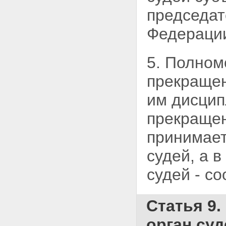
председат
Федерации
5. Полном
прекращен
им дисцип
прекраще
принимает
судей, а 
судей - с
Статья 9.
орган су