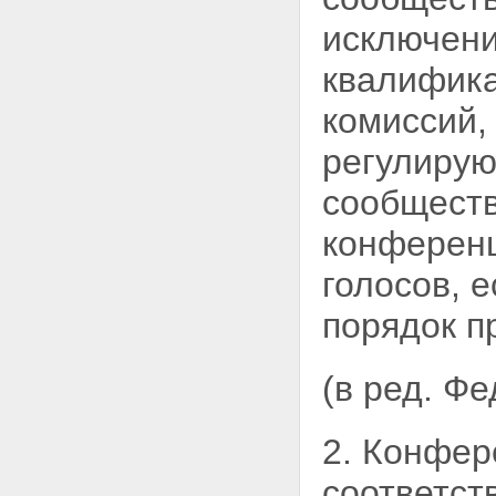
исключени
квалифика
комиссий,
регулирую
сообществ
конферен
голосов, 
порядок п
(в ред. Ф
2. Конфер
соответст