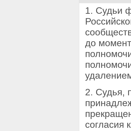
КОЛЛЕГИЯХ СУДЕЙ
Статья 21. Порядок
1. Судьи 
рассмотрения
квалификационными
Российско
коллегиями судей
представленных материалов
сообщест
Статья 22. Особенности
рассмотрения представлений и
до момент
обращений о совершении
судьей дисциплинарного
полномочи
проступка
Статья 23. Порядок принятия
полномочи
решений квалификационными
коллегиями судей
удалением
Статья 24. Протокол заседания
квалификационной коллегии
судей
2. Судья,
Статья 25. Сроки рассмотрения
материалов
принадлеж
квалификационными
коллегиями судей
Статья 26. Обжалование
прекращен
решений квалификационных
коллегий судей
согласия 
Глава III.1. ПОЛНОМОЧИЯ