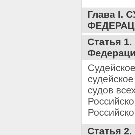
Статья 15. Запросы,
обращения и решения органов
Глава I
судейского сообщества и срок
их рассмотрения
ФЕДЕРАЦ
Статья 16. Взаимодействие
органов судейского сообщества
Глава II. ПОЛНОМОЧИЯ
Статья 1
КВАЛИФИКАЦИОННЫХ
КОЛЛЕГИЙ СУДЕЙ
Федерац
Статья 17. Полномочия Высшей
квалификационной коллегии
судей Российской Федерации
Судейское
Статья 18. Президиум Высшей
квалификационной коллегии
судейское
судей Российской Федерации
Статья 19. Полномочия
судов все
квалификационных коллегий
судей субъектов Российской
Российско
Федерации
Статья 20. Пересмотр решений
Российско
по вновь открывшимся
обстоятельствам
Глава III. ПРОИЗВОДСТВО В
Статья 2.
КВАЛИФИКАЦИОННЫХ