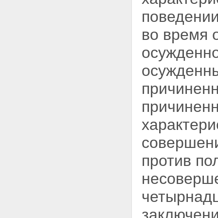
поведении
во время 
осужденно
осужденны
причиненн
причиненн
характери
совершени
против по
несоверше
четырнадц
заключени