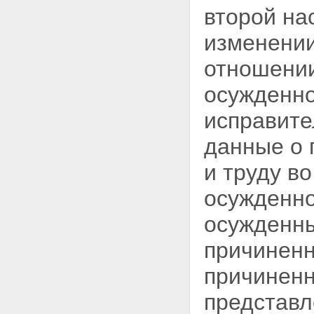
второй на
изменении
отношении
осужденно
исправите
данные о 
и труду в
осужденн
осужденны
причиненн
причиненн
представл