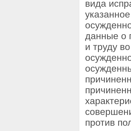
вида испр
указанное
осужденно
данные о 
и труду в
осужденно
осужденны
причиненн
причиненн
характери
совершени
против по