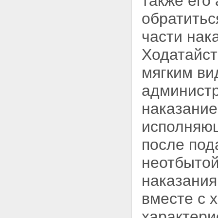
также его
обратитьс
части нак
Ходатайст
мягким ви
администр
наказание
исполняющ
после под
неотбытой
наказания
вместе с 
характери