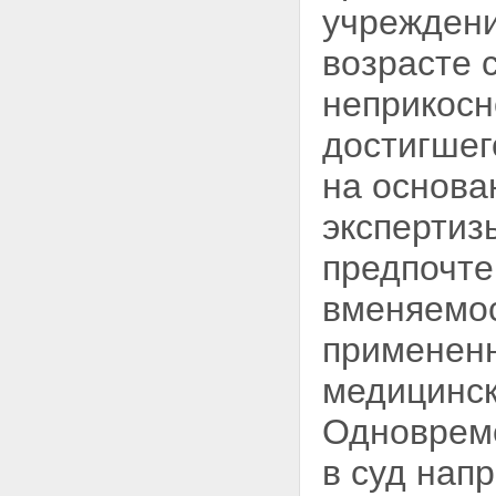
учреждени
возрасте 
неприкосн
достигшег
на основа
эксперти
предпочте
вменяемос
применен
медицинск
Одновреме
в суд нап