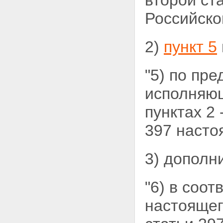
второй ст
Российской
2)
пункт 5
"5) по пр
исполняющ
пунктах 2 -
397 насто
3) дополн
"6) в соот
настоящег