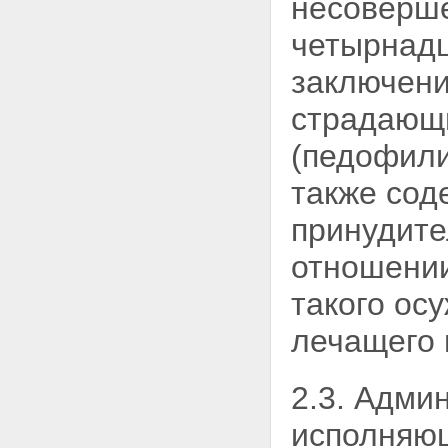
несоверше
четырнадц
заключени
страдаю
(педофили
также сод
принудит
отношении
такого ос
лечащего 
2.3. Адми
исполняющ