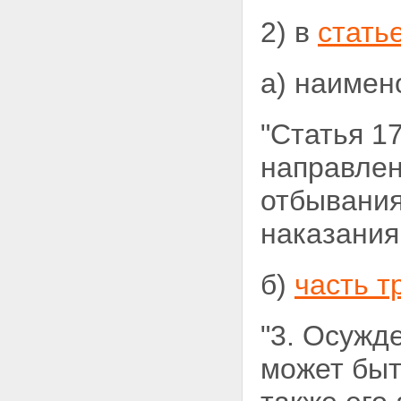
2) в
стать
а) наимен
"Статья 1
направлен
отбывания
наказания
б)
часть т
"3. Осужд
может быт