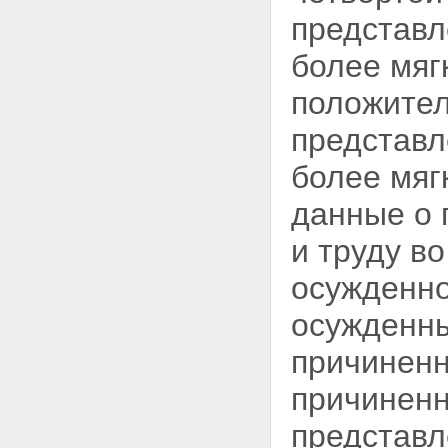
представл
более мяг
положител
представ
более мяг
данные о 
и труду в
осужденно
осужденны
причиненн
причиненн
представл