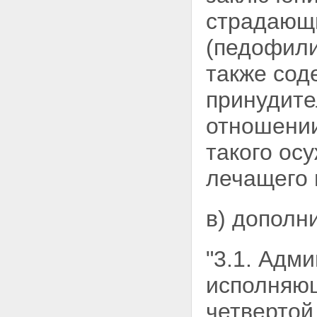
страдаю
(педофили
также
сод
принудите
отношении
такого ос
лечащего 
в) дополн
"3.1. Адм
исполняющ
четвертой