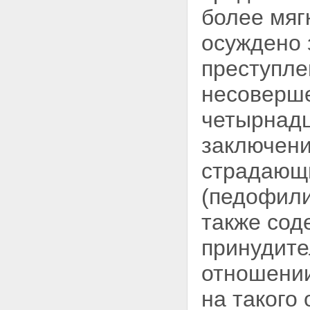
более мяг
осуждено 
преступле
несоверше
четырнадц
заключени
страдающи
(педофили
также сод
принудите
отношении
на такого