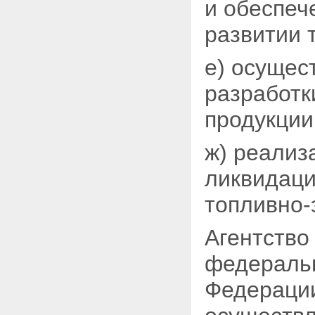
и обеспеч
развитии
е) осущес
разработк
продукции
ж) реализ
ликвидац
топливно-
Агентство
федеральн
Федераци