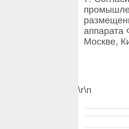
промышлен
размещени
аппарата 
Москве, Ки
\r\n