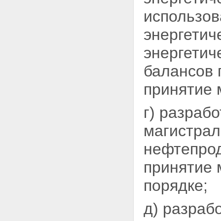
использов
энергетич
энергетич
балансов 
принятие 
г) разраб
магистрал
нефтепрод
принятие 
порядке;
д) разраб