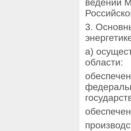
ведении М
Российско
3. Основн
энергетик
а) осущес
области:
обеспечен
федеральн
государст
обеспечен
производс