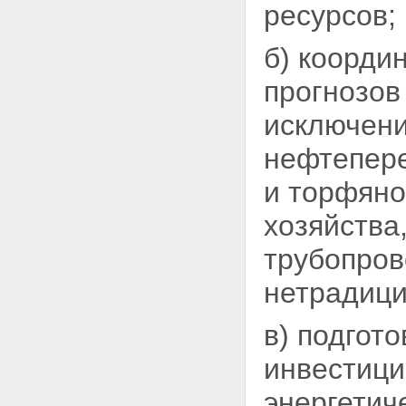
ресурсов;
б) коорди
прогнозов
исключен
нефтепере
и торфяно
хозяйства
трубопров
нетрадици
в) подгот
инвестици
энергетич