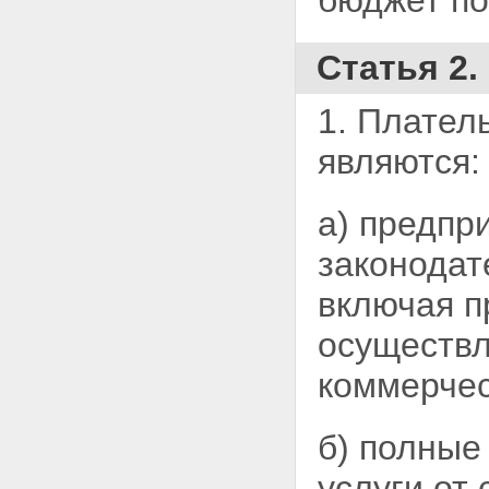
бюджет по
Статья 2
1. Плател
являются:
а) предпр
законодат
включая п
осуществ
коммерчес
б) полные
услуги от 