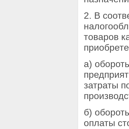
2. В соот
налогообл
товаров к
приобрете
а) обороты
предприят
затраты п
производс
б) обороты
оплаты
ст