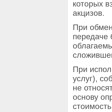
которых в
акцизов.
При обмен
передаче 
облагаем
сложившег
При испол
услуг), с
не относя
основу оп
стоимость 