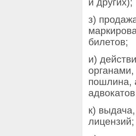
и других);
з) продаж
маркирова
билетов;
и) действ
органами,
пошлина, 
адвокатов
к) выдача,
лицензий;