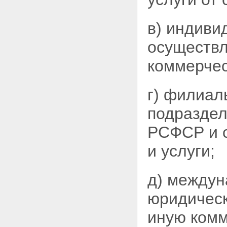
в) индиви
осуществ
коммерчес
г) филиал
подраздел
РСФСР и 
и услуги;
д) междун
юридическ
иную комм