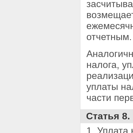
засчитыва
возмещает
ежемесячн
отчетным.
Аналогичн
налога,
уп
реализаци
уплаты нал
части пер
Статья 8.
1. Уплата