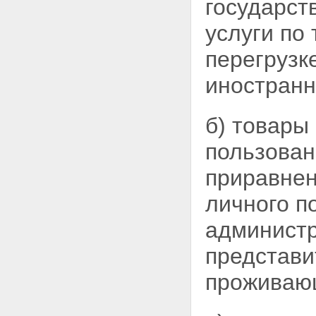
государст
услуги по 
перегрузк
иностранн
б) товары
пользован
приравнен
личного п
администр
представи
проживающ