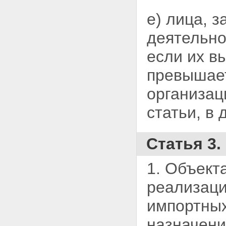
е) лица, 
деятельн
если их вы
превышает
организаци
статьи, в
Статья 3
1. Объект
реализаци
импортных
назначени