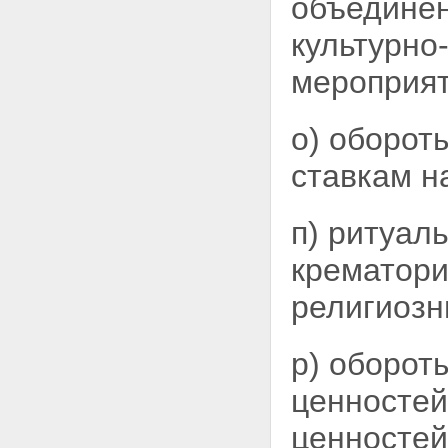
объединен
культурно
мероприят
о) оборот
ставкам 
п) ритуал
крематори
религиозн
р) оборот
ценностей
ценносте