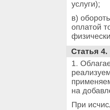
услуги);
в) оборот
оплатой т
физически
Статья 4
1. Облага
реализуемы
применяем
на добавл
При исчис