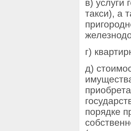
в) услуги
такси), а
пригород
железнод
г) квартир
д) стоимо
имущества
приобрет
государст
порядке п
собственн