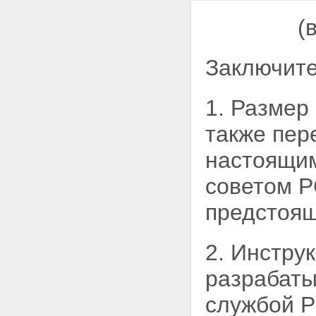
(
Заключит
1. Размер
также пер
настоящим
советом Р
предстоящ
2. Инстру
разрабаты
службой 