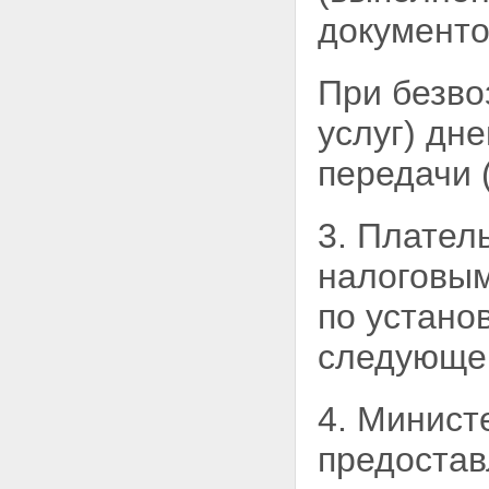
документо
При безво
услуг)
дне
передачи 
3. Плател
налоговым
по устано
следующег
4. Минист
предостав