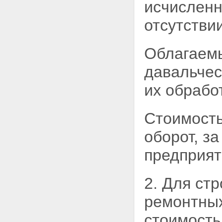
исчисленн
отсутстви
Облагаемы
давальче
их обрабо
Стоимость
оборот, з
предприят
2. Для ст
ремонтных
стоимость