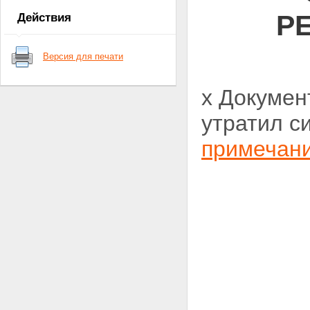
Р
Действия
Версия для печати
x Докумен
утратил с
примечан