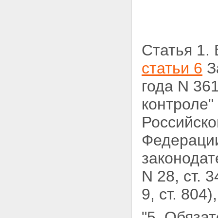
Статья 1.
статьи 6
З
года N 36
контроле"
Российско
Федерации
законодате
N 28, ст. 3
9,
ст. 804
"5. Обяза