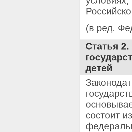
условиях,
Российско
(в ред. Ф
Статья 2
государс
детей
Законодат
государст
основыва
состоит и
федеральн