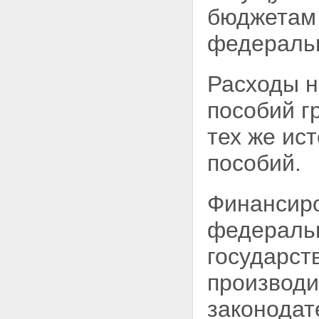
бюджетам 
федеральн
Расходы н
пособий г
тех же ис
пособий.
Финансиро
федераль
государст
производи
законодат