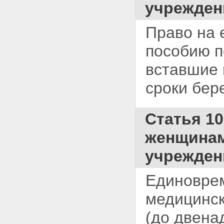
учрежден
Право на 
пособию п
вставшие 
сроки бер
Статья 1
женщинам
учрежден
Единоврем
медицинск
(до двена