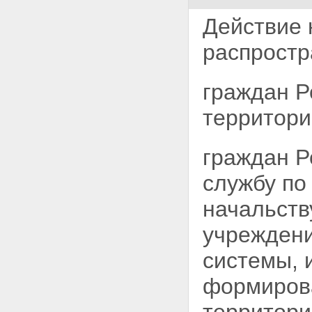
ежемесячного пособия на
ребенка
Действие 
Статья 17.1. Порядок
назначения и выплаты
распростр
ежемесячного пособия на
ребенка
Статья 17.2. Сроки назначения
граждан Р
государственных пособий
гражданам, имеющим детей
территори
Глава III. Заключительные
положения
Статья 18. Обязанность
граждан Р
получателей государственных
пособий извещать об
изменении условий, влияющих
службу по
на их выплату
Статья 19. Удержание излишне
начальств
выплаченных сумм
Статья 20. Вступление в силу
учреждени
настоящего Федерального
закона
системы, 
формирова