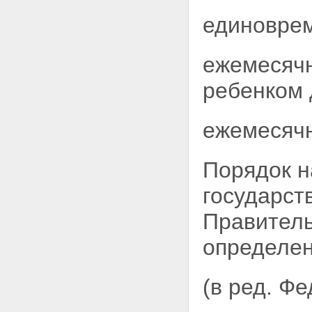
единоврем
ежемесячн
ребенком 
ежемесячн
Порядок н
государст
Правитель
определе
(в ред. Ф