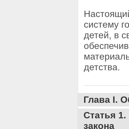
рождении ребенка
Статья 12. Размер
Настоящий
единовременного пособия при
рождении ребенка
систему г
Статья 13. Право на
ежемесячное пособие на
детей, в 
период отпуска по уходу за
ребенком до достижения им
обеспечив
возраста полутора лет
Статья 14. Продолжительность
материаль
выплаты ежемесячного
пособия на период отпуска по
детства.
уходу за ребенком до
достижения им возраста
полутора лет
Статья 15. Размер
ежемесячного пособия на
период отпуска по уходу за
Глава I.
ребенком до достижения им
возраста полутора лет
Статья 16. Право на
Статья 1
ежемесячное пособие на
ребенка
закона
Статья 17. Размер