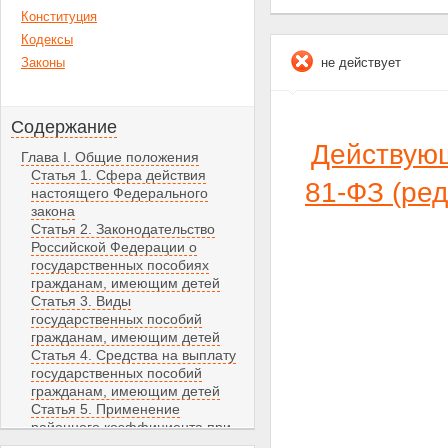
Конституция
Кодексы
Законы
не действует
Содержание
Действую
Глава I. Общие положения
Статья 1. Сфера действия
81-ФЗ (ре
настоящего Федерального
закона
Статья 2. Законодательство
Российской Федерации о
государственных пособиях
гражданам, имеющим детей
Статья 3. Виды
государственных пособий
гражданам, имеющим детей
Статья 4. Средства на выплату
государственных пособий
гражданам, имеющим детей
Статья 5. Применение
районного коэффициента при
назначении государственных