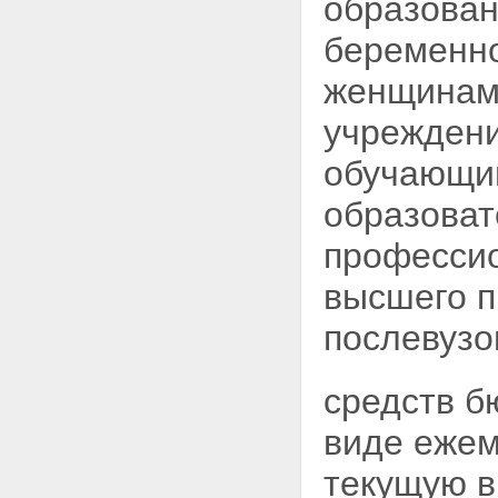
образован
беременно
женщинам,
учреждени
обучающим
образоват
профессио
высшего п
послевузо
средств б
виде ежем
текущую в