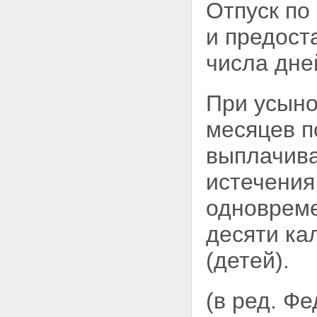
Отпуск по
и предост
числа дне
При усыно
месяцев п
выплачива
истечения
одновреме
десяти
ка
(детей).
(в ред. Ф