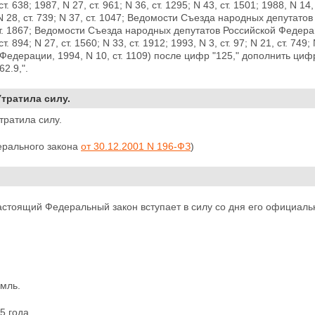
ст. 638; 1987, N 27, ст. 961; N 36, ст. 1295; N 43, ст. 1501; 1988, N 14,
N 28, ст. 739;
N 37, ст. 1047; Ведомости Съезда народных депутатов
ст. 1867; Ведомости Съезда народных депутатов Российской Федер
ст. 894; N 27,
ст. 1560; N 33, ст. 1912; 1993, N 3, ст. 97; N 21, ст. 7
Федерации, 1994, N 10, ст. 1109) после цифр "125," дополнить циф
2.9,".
Утратила силу.
Утратила силу.
ерального закона
от 30.12.2001 N 196-ФЗ
)
астоящий Федеральный закон вступает в силу со дня его официаль
мль.
5 года.