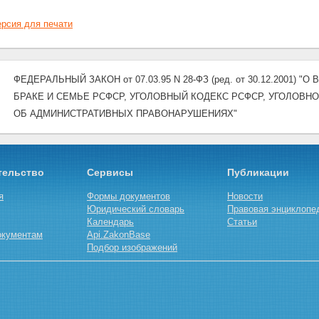
рсия для печати
ФЕДЕРАЛЬНЫЙ ЗАКОН от 07.03.95 N 28-ФЗ (ред. от 30.12.2001
БРАКЕ И СЕМЬЕ РСФСР, УГОЛОВНЫЙ КОДЕКС РСФСР, УГОЛОВН
ОБ АДМИНИСТРАТИВНЫХ ПРАВОНАРУШЕНИЯХ"
тельство
Сервисы
Публикации
я
Формы документов
Новости
Юридический словарь
Правовая энциклопе
Календарь
Статьи
окументам
Api.ZakonBase
Подбор изображений