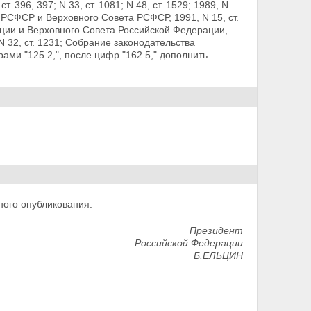
 ст. 396, 397; N 33, ст. 1081; N 48, ст. 1529; 1989, N
 РСФСР и Верховного Совета РСФСР, 1991, N 15, ст.
ации и Верховного Совета Российской Федерации,
49; N 32, ст. 1231; Собрание законодательства
рами "125.2,",
после цифр "162.5," дополнить
ного опубликования.
Президент
Российской Федерации
Б.ЕЛЬЦИН