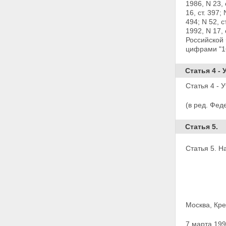
1986, N 23, 
16, ст. 397; 
494; N 52, 
1992, N 17, 
Российской 
цифрами "16
Статья 4 - 
Статья 4 - 
(в ред. Фед
Статья 5.
Статья 5. Н
Москва, Кре
7 марта 199