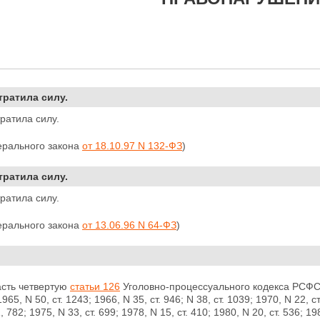
тратила силу.
тратила силу.
ерального закона
от 18.10.97 N 132-ФЗ
)
тратила силу.
тратила силу.
ерального закона
от 13.06.96 N 64-ФЗ
)
асть четвертую
статьи 126
Уголовно-процессуального кодекса РСФС
1965, N 50, ст. 1243; 1966, N 35, ст. 946; N 38, ст. 1039; 1970, N 22, с
1, 782; 1975, N 33, ст. 699; 1978, N 15, ст. 410; 1980, N 20, ст. 536; 19