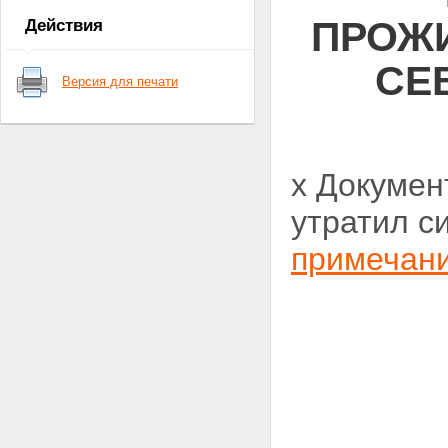
ПРОЖ
Действия
СЕ
Версия для печати
x Докумен
утратил с
примечан