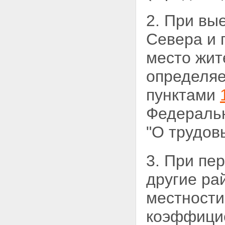
2. При вы
Севера и 
место жит
определяе
пунктами
Федеральн
"О трудов
3. При пе
другие
ра
местности
коэффицие