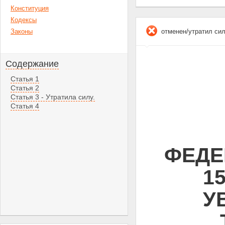
Конституция
Кодексы
Законы
отменен/утратил си
Содержание
Статья 1
Статья 2
Статья 3 - Утратила силу.
Статья 4
ФЕДЕ
15
У