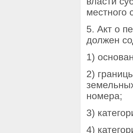
власти су
местного 
5. Акт о 
должен со
1) основа
2) границ
земельны
номера;
3) катего
4) катего