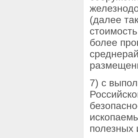
железнодо
(далее та
стоимость
более пр
среднерай
размещены
7) с выпо
Российско
безопасно
ископаемы
полезных 