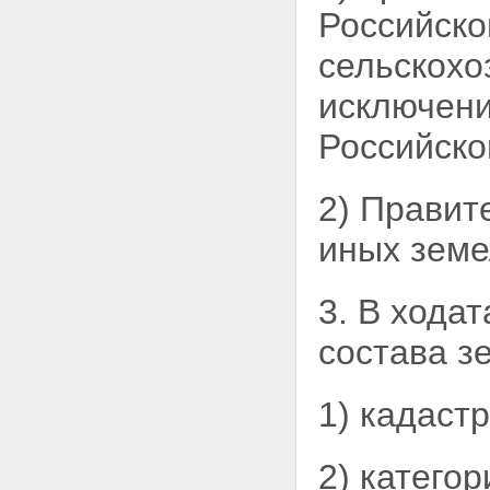
кодекса Российской Федерации
Российско
Статья 18. О внесении
изменения в статью 4
сельскохо
Федерального закона "Об
обороте земель
исключени
сельскохозяйственного
назначения"
Российско
Статья 19. О внесении
изменений в Федеральный
закон "Об экологической
2) Правит
экспертизе"
Статья 20. О признании
иных земе
утратившим силу абзаца
одиннадцатого пункта 22 статьи
83 Федерального закона "О
внесении изменений в
3. В хода
законодательные акты
Российской Федерации и
состава з
признании утратившими силу
некоторых законодательных
актов Российской Федерации в
1) кадаст
связи с принятием
федеральных законов "О
внесении изменений и
2) катего
дополнений в Федеральный