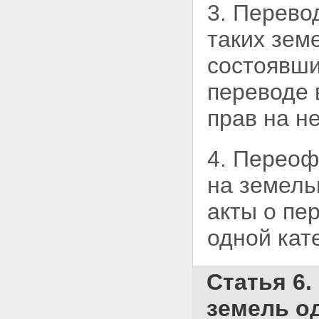
3. Перево
таких зем
состоявш
переводе 
прав на н
4. Перео
на земел
акты о пе
одной кате
Статья 6.
земель од