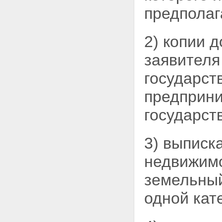
предполаг
2) копии 
заявителя
государст
предприни
государст
3) выписк
недвижимо
земельный
одной кат