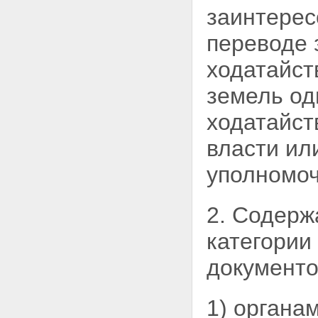
Статья 13. Особенности
заинтерес
перевода земельного участка
из состава земель запаса в
переводе 
другую категорию земель
Глава 3. Переходные и
ходатайст
заключительные положения
Статья 14. Отнесение земель
земель од
или земельных участков в
составе таких земель к
ходатайст
определенной категории
Статья 15. Перевод земель или
власти ил
земельных участков в составе
таких земель из одной
уполномоч
категории в другую и отнесение
земель или земельных участков
в составе таких земель к
определенной категории
2. Содерж
земель до разграничения
государственной собственности
категории
на землю
Статья 16. О внесении
документо
изменений в Земельный кодекс
Российской Федерации
Статья 17. О внесении
1) органа
изменений в статью 63 Лесного