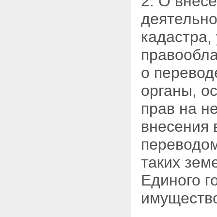
2. О внес
деятельно
кадастра,
правообла
о перевод
органы, о
прав на н
внесения 
переводом
таких зем
Единого г
имущество