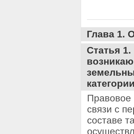
Глава 2. Особенности перевода
земель или земельных участков в
составе таких земель из одной
категории в другую
Статья 7. Особенности
Глава 1.
перевода земель
сельскохозяйственных угодий
или земельных участков в
Статья 1
составе таких земель из земель
сельскохозяйственного
возникаю
назначения в другую категорию
Статья 8. Особенности
земельных
перевода земель поселений
или земельных участков в
составе таких земель в другую
категории
категорию, а также перевода
земель или земельных участков
Правовое 
в составе таких земель из
других категорий в земли
связи с п
поселений
Статья 9. Особенности
составе т
перевода земель
промышленности, энергетики,
осуществ
транспорта, связи,