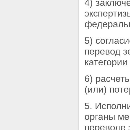
4) заключ
экспертиз
федераль
5) соглас
перевод
з
категории 
6) расчет
(или) поте
5. Исполн
органы ме
переводе 