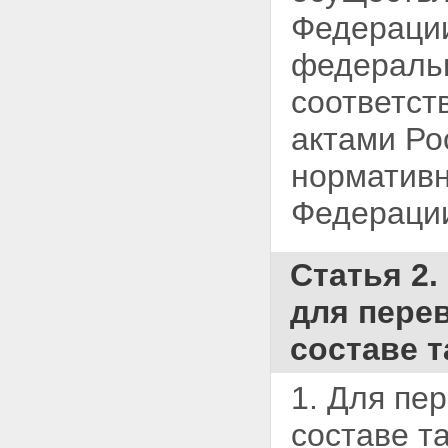
радиовещания, телевидения,
Федераци
информатики, земель для
обеспечения космической
деятельности, земель обороны,
федераль
безопасности и земель иного
специального назначения или
соответст
земельных участков в составе
таких земель в другую
актами Ро
категорию
Статья 10. Особенности
нормативн
перевода земель особо
охраняемых территорий и
Федераци
объектов или земельных
участков в составе таких земель
в другую категорию
Статья 2.
Статья 11. Особенности
перевода земель лесного
для пере
фонда или земельных участков
в составе таких земель в другую
составе т
категорию
Статья 12. Особенности
перевода земель водного
1. Для пе
фонда или земельных участков
в составе таких земель в другую
составе т
категорию