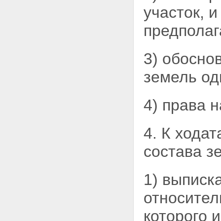
закон "Об общих принципах
участок, и
организации законодательных
(представительных) и
предполаг
исполнительных органов
государственной власти
субъектов Российской
3) обосно
Федерации" и "Об общих
принципах организации
земель од
местного самоуправления в
Российской Федерации"
Статья 21. Вступление в силу
4) права 
настоящего Федерального
закона
4. К хода
состава з
1) выписк
относител
которого 