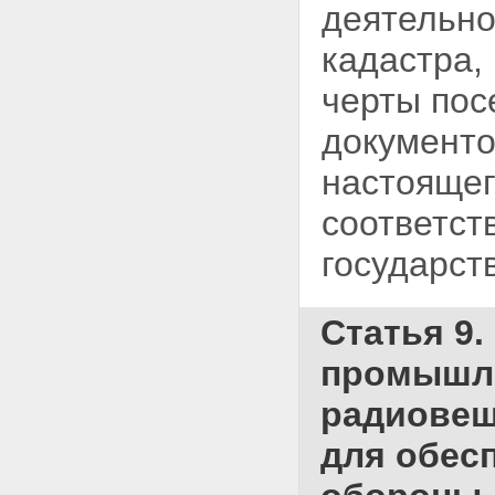
деятельно
кадастра,
черты пос
документо
настоящег
соответст
государст
Статья 9
промышлен
радиовещ
для обес