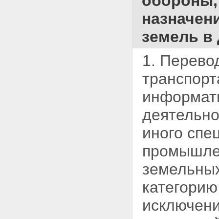
обороны,
назначени
земель в
1. Перево
транспорт
информати
деятельно
иного спе
промышлен
земельных
категорию
исключени