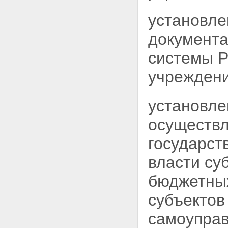
установл
документ
системы Р
учреждени
установле
осуществ
государст
власти су
бюджетных
субъектов
самоуправ