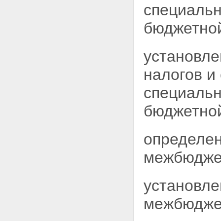
специаль
бюджетной
установле
налогов и
специаль
бюджетной
определен
межбюдже
установле
межбюджет