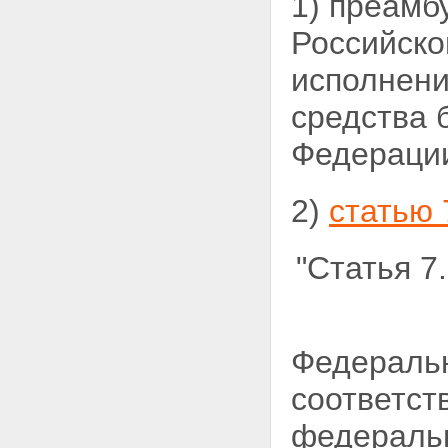
1) преамб
Российско
исполнен
средства 
Федерации
2)
статью 
"Статья 
Федеральн
соответст
федераль