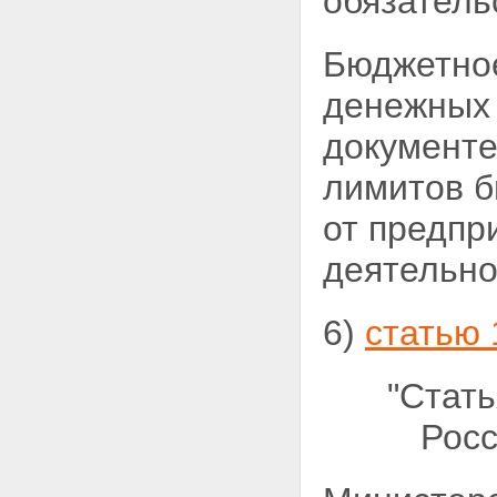
обязатель
Бюджетное
денежных 
документе
лимитов 
от предпр
деятельно
6)
статью 
"Стат
Росс