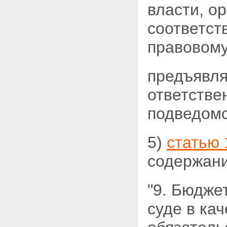
власти, о
соответст
правовому
предъявля
ответстве
подведомс
5)
статью 
содержани
"9. Бюдже
суде в
кач