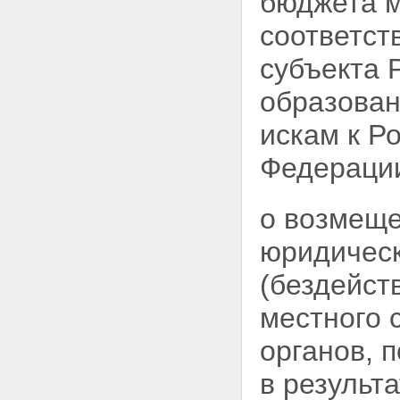
бюджета м
соответст
субъекта 
образован
искам к
Ро
Федерации
о возмеще
юридическ
(бездейст
местного 
органов, 
в результ