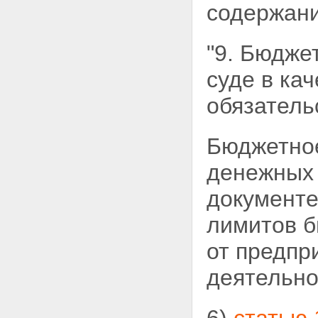
содержани
"9. Бюдже
суде в
кач
обязатель
Бюджетное
денежных 
документе
лимитов 
от предпр
деятельно