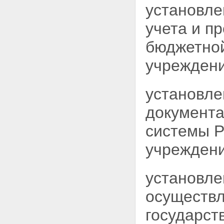
установле
учета и п
бюджетной
учреждени
установл
документ
системы Р
учреждени
установле
осуществ
государст