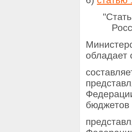
6)
статью 
"Стат
Росс
Министерс
обладает
составляе
представл
Федерации
бюджетов 
представл