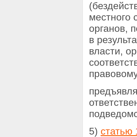
(бездейст
местного 
органов, 
в результ
власти, о
соответст
правовому
предъявля
ответстве
подведомс
5)
статью 