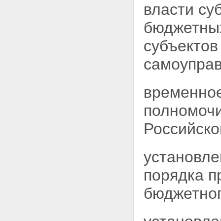
власти су
бюджетных
субъектов
самоуправ
временно
полномочи
Российско
установле
порядка п
бюджетног