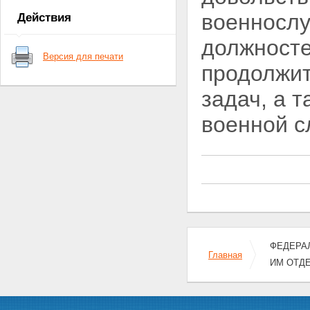
нормативных правовых актов
военнослу
Действия
Российской Федерации и
действие законодательных и
должносте
иных нормативных правовых
Версия для печати
актов Союза ССР
продолжит
Статья 7. Вступление в силу
настоящего Федерального
задач, а 
закона
военной с
ФЕДЕРАЛ
Главная
ИМ ОТД