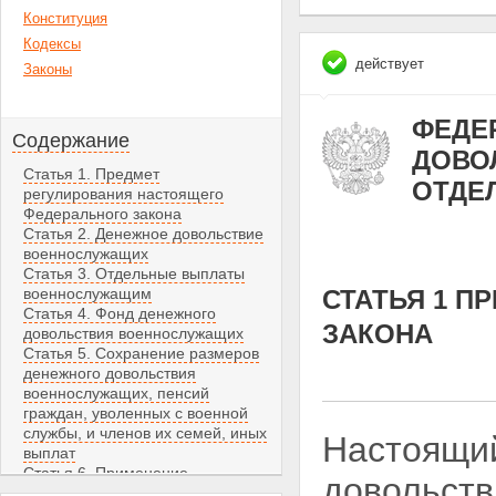
Конституция
Кодексы
действует
Законы
ФЕДЕР
Содержание
ДОВО
Статья 1. Предмет
ОТДЕ
регулирования настоящего
Федерального закона
Статья 2. Денежное довольствие
военнослужащих
Статья 3. Отдельные выплаты
военнослужащим
СТАТЬЯ 1 П
Статья 4. Фонд денежного
ЗАКОНА
довольствия военнослужащих
Статья 5. Сохранение размеров
денежного довольствия
военнослужащих, пенсий
граждан, уволенных с военной
службы, и членов их семей, иных
Настоящий
выплат
Статья 6. Применение
довольств
законодательных и иных