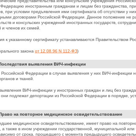
ические представительства или консульские учреждения Российск
 Федерацию иностранным гражданам и лицам без гражданства, п
в, при условии предъявления ими сертификата об отсутствии у ни
ными договорами Российской Федерации. Данное положение не
р
ельств и консульских учреждений иностранных государств, сотруд
 и членов их семей.
ния к указанному сертификату устанавливаются
Правительством Ро
ерального закона
от 12.08.96 N 112-ФЗ
)
 Последствия выявления ВИЧ-инфекции
е Российской Федерации в случае выявления у них
ВИЧ-инфекции не
органов и тканей.
 выявления ВИЧ-инфекции у иностранных граждан и лиц без гражд
,
они подлежат депортации из Российской Федерации в порядке, у
 Право на повторное медицинское освидетельствование
едшее медицинское освидетельствование, имеет право
на повторн
, а также в ином учреждении государственной, муниципальной или
ависимо от срока, прошедшего с момента предыдущего освидетель