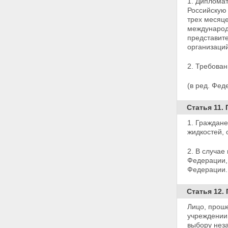
ВИЧ-инфицированных -
1. Дипломат
несовершеннолетних
Российскую
Статья 19. Социальная защита
трех
месяце
ВИЧ-инфицированных -
международ
несовершеннолетних
представит
Статья 20. Возмещение вреда,
организаций
причиненного здоровью лиц,
зараженных вирусом
2. Требова
иммунодефицита человека при
оказании им медицинской
(в ред. Фед
помощи медицинскими
работниками
Статья 11.
Глава IV. Социальная защита
лиц, подвергающихся риску
1. Граждан
заражения вирусом
жидкостей, 
иммунодефицита человека при
исполнении своих служебных
2. В случае
обязанностей
Федерации
Статья 21. Государственные
Федерации.
единовременные пособия
Статья 22. Льготы в области
Статья 12.
труда
Глава V. Заключительные
Лицо, прош
положения
учреждении
Статья 23. Государственный
выбору нез