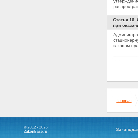
утверждени
распростра
Статья 16.
при оказа
Администра
стационарн
законом пр
Главная
© 2012 - 2026
Законода
ZakonBase.ru