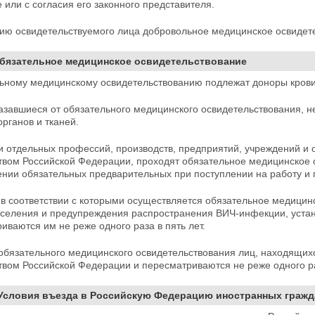
е или с согласия его законного представителя.
нию освидетельствуемого лица добровольное
медицинское освидет
Обязательное медицинское освидетельствование
ьному медицинскому освидетельствованию подлежат доноры крови, 
казавшиеся от обязательного медицинского освидетельствования, н
органов и тканей.
и отдельных профессий, производств, предприятий,
учреждений и 
твом Российской Федерации, проходят обязательное медицинское
ении обязательных предварительных при поступлении на работу
и 
 в соответствии с которыми осуществляется обязательное медицин
аселения и предупреждения распространения ВИЧ-инфекции,
уста
иваются им не реже одного раза в пять лет.
 обязательного медицинского освидетельствования лиц, находящих
вом Российской Федерации и пересматриваются не реже одного раз
 Условия въезда в Российскую Федерацию иностранных гражда