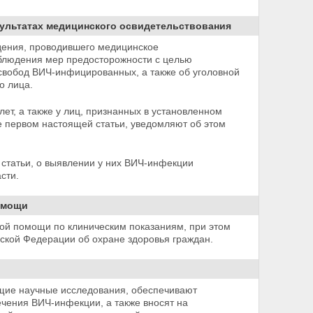
зультатах медицинского освидетельствования
дения, проводившего медицинское
облюдения мер предосторожности с целью
 свобод
ВИЧ-инфицированных, а также об уголовной
о лица.
ет, а также у лиц, признанных в установленном
е первом настоящей статьи, уведомляют об этом
статьи, о выявлении у них ВИЧ-инфекции
сти.
омощи
й помощи по клиническим показаниям, при этом
ской Федерации об охране здоровья граждан.
щие научные исследования, обеспечивают
чения ВИЧ-инфекции, а также вносят на