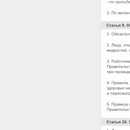
- по просьб
освидетельствования
Статья 14. Права ВИЧ-
2. По жела
инфицированных при оказании
им медицинской помощи
Статья 9. 
Статья 15. Профилактика,
диагностика и лечение ВИЧ-
1. Обязател
инфекции
Статья 16. Обязанности
2. Лица, от
администраций учреждений
жидкостей, 
государственной,
муниципальной и частной
3. Работник
систем здравоохранения при
Правительс
оказании медицинской помощи
при провед
ВИЧ-инфицированным
Глава III. Социальная защита
4. Правила,
ВИЧ-инфицированных и членов
здоровья н
их семей
и пересматр
Статья 17. Запрет на
ограничение прав ВИЧ-
инфицированных
5. Правила
Статья 18. Права родителей,
Правительст
дети которых являются ВИЧ-
инфицированными, а также
Статья 10.
иных законных представителей