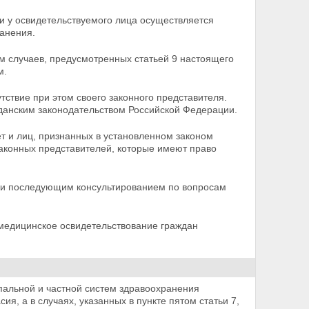
и у освидетельствуемого лица осуществляется
анения.
м случаев, предусмотренных статьей 9 настоящего
м.
тствие при этом своего законного представителя.
данским законодательством Российской Федерации.
т и лиц, признанных в установленном законом
законных представителей, которые имеют право
и последующим консультированием по вопросам
 медицинское освидетельствование граждан
пальной и частной систем здравоохранения
асия, а в случаях, указанных в пункте пятом статьи 7,