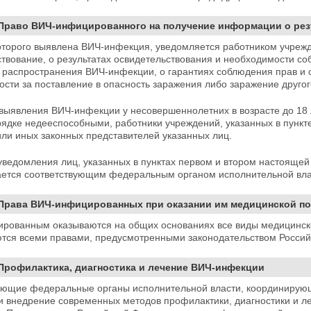
 Право ВИЧ-инфицированного на получение информации о ре
 которого выявлена ВИЧ-инфекция, уведомляется работником учреж
ствование, о результатах освидетельствования и необходимости с
 распространения ВИЧ-инфекции, о гарантиях соблюдения прав и
ости за поставление в опасность заражения либо заражение другог
 выявления ВИЧ-инфекции у несовершеннолетних в возрасте до 18 л
рядке недееспособными, работники учреждений, указанных в пункт
ли иных законных представителей указанных лиц.
уведомления лиц, указанных в пунктах первом и
втором настоящей 
ается соответствующим федеральным органом исполнительной вла
. Права ВИЧ-инфицированных при оказании им медицинской п
рованным оказываются на общих основаниях все виды медицинско
ются всеми правами, предусмотренными законодательством
Россий
 Профилактика, диагностика и лечение ВИЧ-инфекции
ующие федеральные органы исполнительной власти, координирую
 и
внедрение современных методов профилактики, диагностики и ле