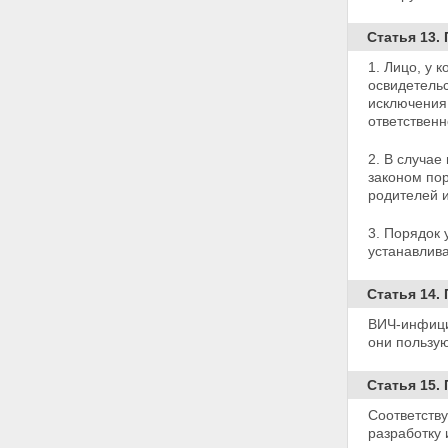
контроль
Статья 24. Ответственность за
Статья 13.
нарушение настоящего
Федерального закона
1. Лицо, у
Статья 25
освидетель
Статья 26
исключения
ответственн
2. В случае
законом по
родителей и
3. Порядок 
устанавлив
Статья 14
ВИЧ-инфици
они пользу
Статья 15.
Соответств
разработку