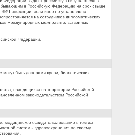
ой Федерации выдают российскую визу на въезд в
рибывающим в Российскую Федерацию на срок свыше
х ВИЧ-инфекции, если иное не установлено
аспространяется на сотрудников дипломатических
ников международных межправительственных
ссийской Федерации.
 могут быть донорами крови, биологических
анства, находящихся на территории Российской
становленном законодательством Российской
ое медицинское освидетельствование в том же
 частной системы здравоохранения по своему
ствования.