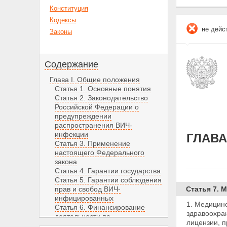
Конституция
Кодексы
не дейс
Законы
Содержание
Глава I. Общие положения
Статья 1. Основные понятия
Статья 2. Законодательство
Российской Федерации о
предупреждении
распространения ВИЧ-
инфекции
ГЛАВА
Статья 3. Применение
настоящего Федерального
закона
Статья 4. Гарантии государства
Статья 5. Гарантии соблюдения
прав и свобод ВИЧ-
Статья 7. 
инфицированных
1. Медицин
Статья 6. Финансирование
здравоохран
деятельности по
лицензии,
п
предупреждению