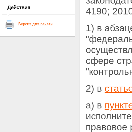
законодат
Действия
4190; 201
Версия для печати
1) в абза
"федераль
осуществл
сфере
стр
"контроль
2) в
стать
а) в
пункт
исполните
правовое 