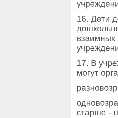
учреждени
16. Дети 
дошкольны
взаимных
учреждени
17. В учр
могут орг
разновозр
одновозрас
старше - н