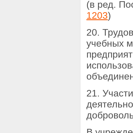
(в ред. П
1203
)
20. Трудо
учебных
м
предприят
использо
объединен
21. Участ
деятельно
доброволь
В учрежде