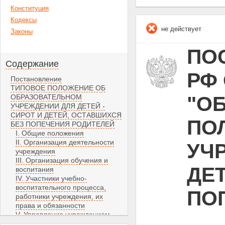
Конституция
Кодексы
не действует
Законы
ПО
Содержание
РФ 
Постановление
ТИПОВОЕ ПОЛОЖЕНИЕ ОБ
"О
ОБРАЗОВАТЕЛЬНОМ
УЧРЕЖДЕНИИ ДЛЯ ДЕТЕЙ -
СИРОТ И ДЕТЕЙ, ОСТАВШИХСЯ
ПО
БЕЗ ПОПЕЧЕНИЯ РОДИТЕЛЕЙ
I. Общие положения
II. Организация деятельности
УЧР
учреждения
III. Организация обучения и
ДЕ
воспитания
IV. Участники учебно-
воспитательного процесса,
ПО
работники учреждения, их
права и обязанности
V. Управление учреждением
VI. Имущество и средства