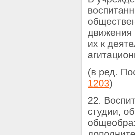
воспитанн
обществен
движения 
их к деят
агитацион
(в ред. П
1203
)
22. Воспи
студии,
об
общеобраз
дополните