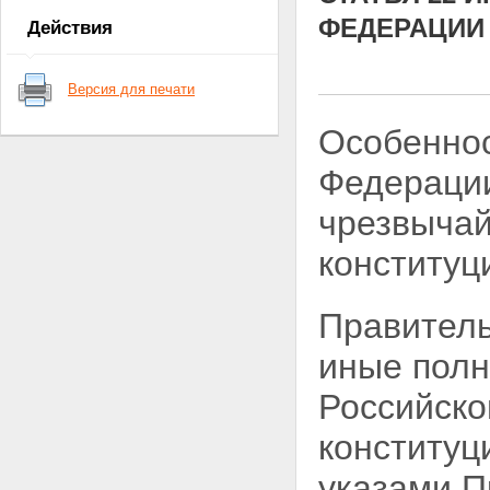
Статья 5 - Исключена.
ФЕДЕРАЦИИ
Действия
Глава II. СОСТАВ
ПРАВИТЕЛЬСТВА РОССИЙСКОЙ
ФЕДЕРАЦИИ И ПОРЯДОК ЕГО
Версия для печати
ФОРМИРОВАНИЯ
Статья 6. Состав Правительства
Особеннос
Российской Федерации
Статья 7. Назначение
Федерации
Председателя Правительства
Российской Федерации и
чрезвыча
освобождение от должности
Председателя Правительства
Российской Федерации
конституц
Статья 8. Исполнение
обязанностей Председателя
Правительства Российской
Правитель
Федерации
Статья 9. Назначение на
иные
полн
должность и освобождение от
должности заместителей
Российск
Председателя Правительства
Российской Федерации и
конституц
федеральных министров
Статья 10. Сведения о доходах,
указами П
расходах и об имуществе