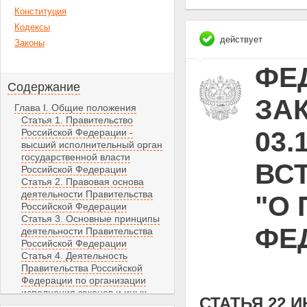
Конституция
Кодексы
действует
Законы
ФЕ
Содержание
ЗАК
Глава I. Общие положения
Статья 1. Правительство
03.
Российской Федерации -
высший исполнительный орган
государственной власти
ВСТ
Российской Федерации
Статья 2. Правовая основа
деятельности Правительства
"О
Российской Федерации
Статья 3. Основные принципы
ФЕ
деятельности Правительства
Российской Федерации
Статья 4. Деятельность
Правительства Российской
Федерации по организации
исполнения законов и иных
СТАТЬЯ 22
правовых актов