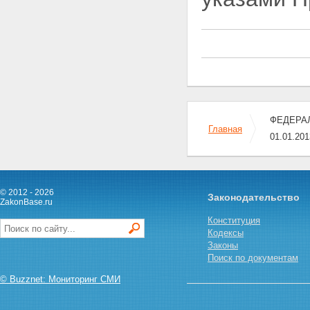
членов Правительства
Российской Федерации, их
супругов и
несовершеннолетних детей
Статья 11. Ограничения,
связанные с пребыванием в
составе Правительства
Российской Федерации
Глава III. ПОЛНОМОЧИЯ
ФЕДЕРАЛЬ
ПРАВИТЕЛЬСТВА РОССИЙСКОЙ
Главная
ФЕДЕРАЦИИ
01.01.2
Статья 12. Общие вопросы
руководства федеральными
министерствами и иными
федеральными органами
© 2012 - 2026
Законодательство
исполнительной власти
ZakonBase.ru
Статья 13. Общие полномочия
Конституция
Правительства Российской
Кодексы
Федерации
Законы
Статья 14. Полномочия
Поиск по документам
Правительства Российской
Федерации в сфере экономики
© Buzznet: Мониторинг СМИ
Статья 15. Полномочия
Правительства Российской