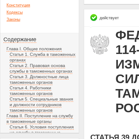
Конституция
Кодексы
действует
Законы
ФЕД
Содержание
114
Глава I. Общие положения
Статья 1. Служба в таможенных
ИЗ
органах
Статья 2. Правовая основа
службы в таможенных органах
СИЛ
Статья 3. Должностные лица
таможенных органов
Статья 4. Работники
ТА
таможенных органов
Статья 5. Специальные звания
РО
и должности сотрудников
таможенных органов
Глава II. Поступление на службу
в таможенные органы
Статья 6. Условия поступления
на службу в таможенные
СТАТЬЯ 39 
органы