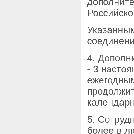
дополните
сотрудника таможенного органа
на должность
Российско
Статья 19. Присяга сотрудника
таможенного органа
Статья 20. Перевод сотрудника
Указанным
таможенного органа по службе
и гарантии сотруднику
таможенного органа при
соединени
переводе по службе
Статья 21. Прохождение
службы сотрудниками
4. Дополн
таможенных органов в период
выполнения специальных
- 3 насто
заданий
Статья 22. Прикомандирование
ежегодным
сотрудников таможенных
органов к органам
продолжит
государственной власти
Российской Федерации и
календарн
организациям
Статья 22.1. Гарантии
сотрудникам таможенных
5. Сотруд
органов, избранным
(назначенным) в
более в л
законодательные