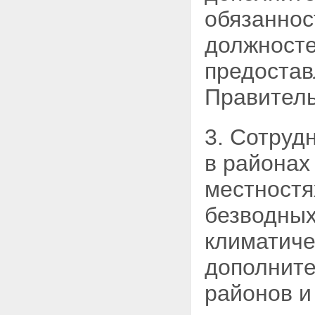
Статья 13. Присвоение
обязаннос
специальных званий
прапорщика таможенной
должносте
службы, младшего лейтенанта
таможенной службы и
предостав
лейтенанта таможенной
службы
Правитель
Статья 14. Сроки выслуги в
специальных званиях
Статья 15. Задержка в
3. Сотруд
присвоении очередных
специальных званий
в районах
Глава IV. Прохождение службы в
таможенных органах
местностя
Статья 16. Права сотрудника
таможенного органа
безводных
Статья 17. Обязанности
сотрудника таможенного органа
климатиче
Статья 17.1. Обязательная
государственная
дополните
дактилоскопическая
регистрация сотрудников
районов и
таможенных органов
Статья 18. Назначение