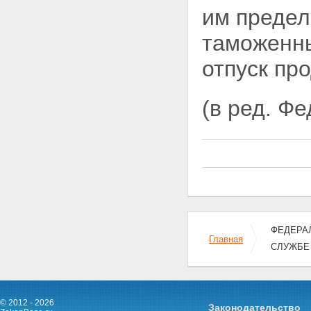
(представительные) или
им преде
исполнительные органы
государственной власти либо
таможенны
органы местного
самоуправления
отпуск пр
Статья 23. Подготовка кадров
для таможенных органов
Статья 24. Личное дело
(в ред. Ф
сотрудника таможенного органа
Статья 25. Форма одежды
сотрудников таможенных
органов
Статья 26. Оружие и
специальные средства
сотрудников таможенных
органов
Статья 27. Особенности
присвоения специальных
званий и исчисления выслуги
ФЕДЕРАЛЬ
лет в таможенных органах
Главная
СЛУЖБЕ
Статья 28. Поощрения
сотрудников таможенных
органов
Статья 29. Дисциплинарные
взыскания, налагаемые на
© 2012 - 2026
Законодательство