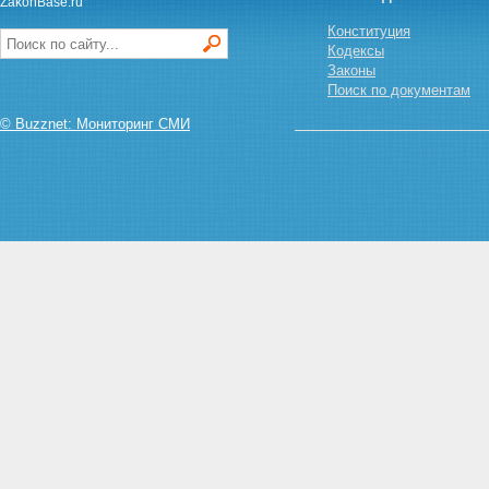
ZakonBase.ru
сотрудников таможенных
органов
Конституция
Статья 29.1. Взыскания за
Кодексы
несоблюдение ограничений и
Законы
запретов, требований о
Поиск по документам
предотвращении или об
урегулировании конфликта
© Buzznet: Мониторинг СМИ
интересов и неисполнение
обязанностей, установленных в
целях противодействия
коррупции
Статья 29.2. Увольнение в
связи с утратой доверия
Статья 29.3. Порядок
применения взысканий за
коррупционные
правонарушения
Статья 30. Права, обязанности
и ответственность начальника
таможенного органа по
поддержанию служебной
дисциплины
Статья 31. Собрания
сотрудников таможенных
органов