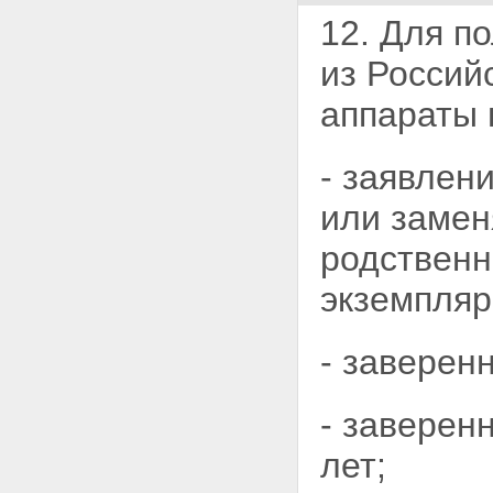
12. Для п
из
Россий
аппараты 
- заявлен
или замен
родствен
экземпляр
- заверен
- заверен
лет;