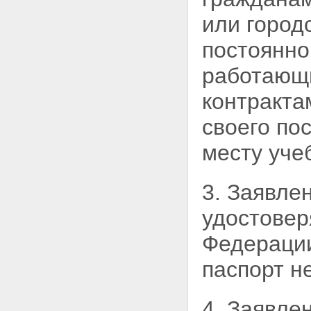
или город
постоянно
работающи
контракта
своего по
месту уче
3. Заявле
удостовер
Федерации
паспорт н
4. Заявле