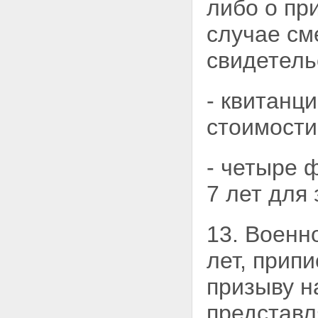
либо о пр
случае см
свидетель
- квитанц
стоимост
- четыре 
7 лет для
13. Военн
лет, прип
призыву 
представл