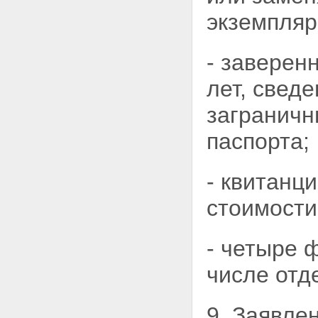
экземпляр
- заверен
лет, свед
загранич
паспорта;
- квитанц
стоимости
- четыре 
числе отде
9. Заявле