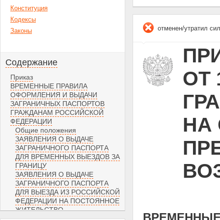
Конституция
Кодексы
отменен/утратил си
Законы
ПРИ
Содержание
ОТ 
Приказ
ВРЕМЕННЫЕ ПРАВИЛА
ГР
ОФОРМЛЕНИЯ И ВЫДАЧИ
ЗАГРАНИЧНЫХ ПАСПОРТОВ
ГРАЖДАНАМ РОССИЙСКОЙ
НА
ФЕДЕРАЦИИ
Общие положения
ЗАЯВЛЕНИЯ О ВЫДАЧЕ
ПР
ЗАГРАНИЧНОГО ПАСПОРТА
ДЛЯ ВРЕМЕННЫХ ВЫЕЗДОВ ЗА
ВО
ГРАНИЦУ
ЗАЯВЛЕНИЯ О ВЫДАЧЕ
ЗАГРАНИЧНОГО ПАСПОРТА
ДЛЯ ВЫЕЗДА ИЗ РОССИЙСКОЙ
ФЕДЕРАЦИИ НА ПОСТОЯННОЕ
ЖИТЕЛЬСТВО
ВРЕМЕННЫЕ
ХОДАТАЙСТВА ОРГАНИЗАЦИЙ,