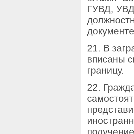
ГУВД, УВД
должностн
документе
21. В заг
вписаны с
границу.
22. Гражд
самостоя
представи
иностранн
получение