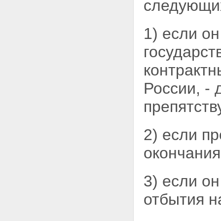
следующих
1) если о
государст
контрактн
России, -
препятств
2) если пр
окончания
3) если о
отбытия н