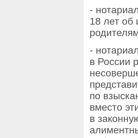
- нотариа
18 лет
об 
родителям
- нотариа
в России 
несоверш
представи
по взыска
вместо эт
в законну
алиментн