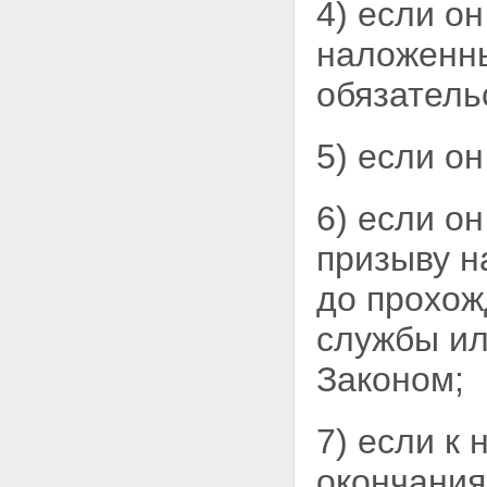
4) если о
наложенн
обязатель
5) если о
6) если о
призыву н
до прохо
службы ил
Законом;
7) если к 
окончания