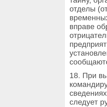
тайну, ор
отделы (о
временных
вправе об
отрицател
предприят
установле
сообщаютс
18. При в
командиру
сведениях
следует р