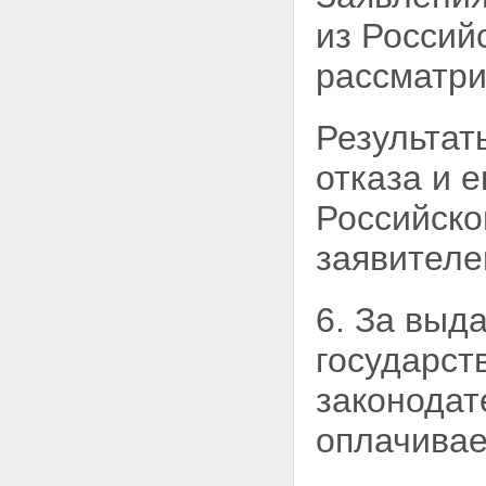
из
Россий
рассматри
Результат
отказа и 
Российск
заявителе
6. За выд
государст
законодат
оплачивае