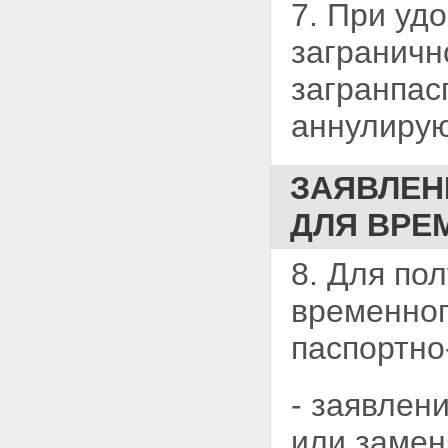
7. При уд
заграничн
загранпас
аннулирую
ЗАЯВЛЕН
ДЛЯ ВРЕ
8. Для по
временног
паспортно
- заявлен
или
замен