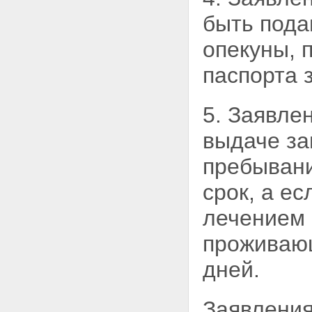
быть под
опекуны, 
паспорта 
5. Заявле
выдаче за
пребывани
срок, а е
лечением 
проживающ
дней.
Заявления