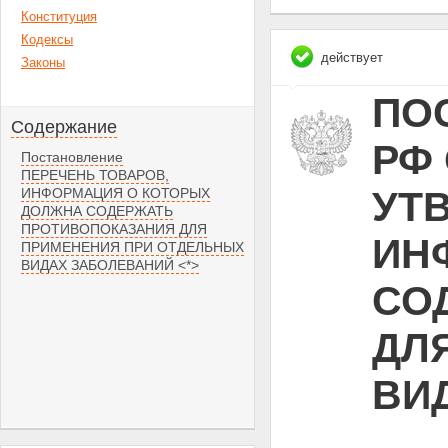
Конституция
Кодексы
действует
Законы
ПО
Содержание
РФ 
Постановление
ПЕРЕЧЕНЬ ТОВАРОВ,
УТ
ИНФОРМАЦИЯ О КОТОРЫХ
ДОЛЖНА СОДЕРЖАТЬ
ПРОТИВОПОКАЗАНИЯ ДЛЯ
ИН
ПРИМЕНЕНИЯ ПРИ ОТДЕЛЬНЫХ
ВИДАХ ЗАБОЛЕВАНИЙ <*>
СО
ДЛ
ВИ