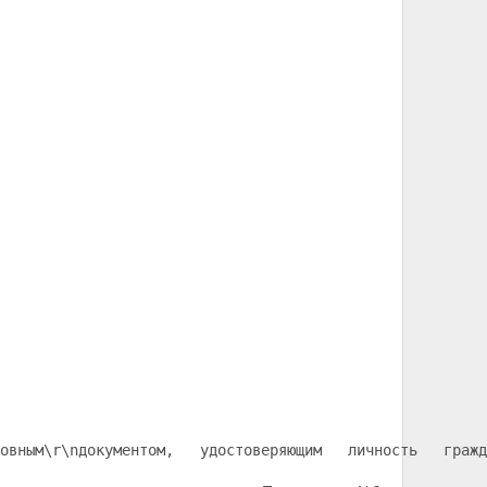
овным
\r\nдокументом,   удостоверяющим   личность   гражд