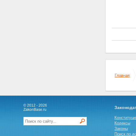
Главная
© 2012 - 2026
Законода
ZakonBase.ru
Конституци
Кодексы
Законы
Поиск по д