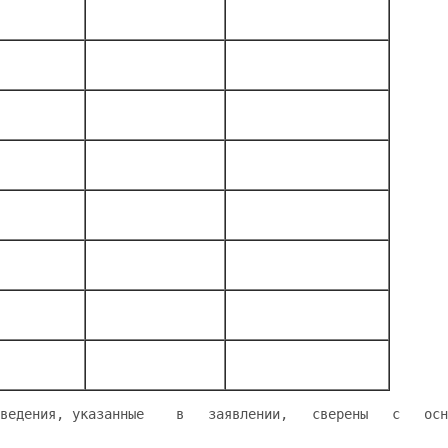
ведения, указанные    в   заявлении,   сверены   с   осн