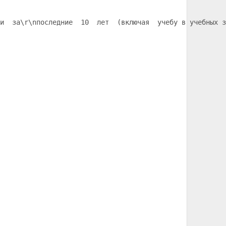
и  за
\r\nпоследние  10  лет  (включая  учебу в учебных з