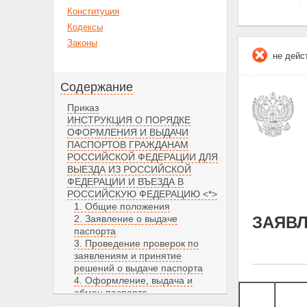
Конституция
Кодексы
Законы
не дейс
Содержание
Приказ
ИНСТРУКЦИЯ О ПОРЯДКЕ
ОФОРМЛЕНИЯ И ВЫДАЧИ
ПАСПОРТОВ ГРАЖДАНАМ
РОССИЙСКОЙ ФЕДЕРАЦИИ ДЛЯ
ВЫЕЗДА ИЗ РОССИЙСКОЙ
ФЕДЕРАЦИИ И ВЪЕЗДА В
РОССИЙСКУЮ ФЕДЕРАЦИЮ <*>
1. Общие положения
2. Заявление о выдаче
ЗАЯВЛ
паспорта
3. Проведение проверок по
заявлениям и принятие
решений о выдаче паспорта
4. Оформление, выдача и
обмен паспорта
5. Выезд гражданина из