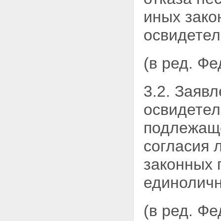
иных зако
освидетел
(в ред. Ф
3.2. Заяв
освидетел
подлежаще
согласия 
законных 
единоличн
(в ред. Ф