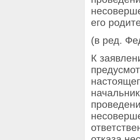
Статья 31.3. Обжалование,
несоверше
опротестование и исполнение
постановления судьи
его родит
Глава IV. ЗАКЛЮЧИТЕЛЬНЫЕ
ПОЛОЖЕНИЯ
Статья 32. Порядок вступления
в силу настоящего
(в ред. Ф
Федерального закона
Статья 33. Приведение
нормативных правовых актов в
К заявлен
соответствие с настоящим
Федеральным законом
предусмот
настоящег
начальник
проведени
несоверше
ответстве
отказа не