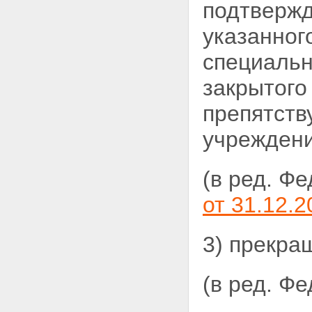
подтверж
указанног
специаль
закрытого
препятств
учреждени
(в ред. Ф
от 31.12.2
3) прекра
(в ред. Ф