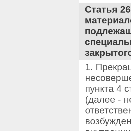
учреждений системы
Статья 26
профилактики безнадзорности
и правонарушений
материал
несовершеннолетних
Глава II. ОСНОВНЫЕ
подлежащ
НАПРАВЛЕНИЯ ДЕЯТЕЛЬНОСТИ
ОРГАНОВ И УЧРЕЖДЕНИЙ
специаль
СИСТЕМЫ ПРОФИЛАКТИКИ
БЕЗНАДЗОРНОСТИ И
закрытог
ПРАВОНАРУШЕНИЙ
НЕСОВЕРШЕННОЛЕТНИХ
Статья 11. Комиссии по делам
1. Прекра
несовершеннолетних и защите
их прав
несоверше
Статья 12. Органы управления
социальной защитой населения
пункта 4 
и учреждения социального
обслуживания
(далее - 
Статья 13.
Специализированные
ответстве
учреждения для
несовершеннолетних,
возбужден
нуждающихся в социальной
реабилитации