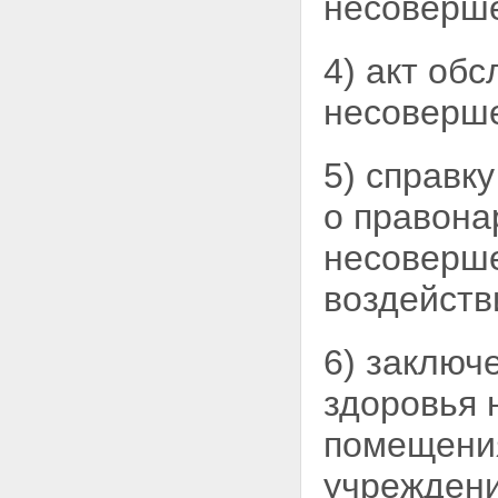
несоверше
4) акт об
несоверше
5) справк
о правона
несоверше
воздейств
6) заключ
здоровья 
помещения
учреждени