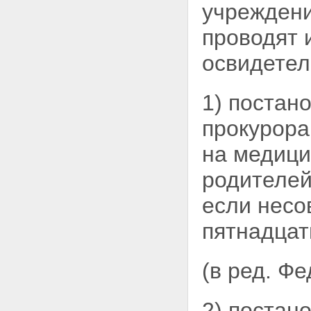
подлежащих уголовной
учреждени
ответственности, в
специальные учебно-
проводят 
воспитательные учреждения
закрытого типа
освидетел
Статья 28. Порядок
рассмотрения материалов о
помещении
1) постан
несовершеннолетних, не
подлежащих уголовной
прокурора
ответственности, в
специальные учебно-
на медици
воспитательные учреждения
закрытого типа
родителей
Статья 29. Порядок
направления копий
если несо
постановления судьи и иных
материалов
пятнадцат
Статья 30. Порядок
обжалования, опротестования
постановления судьи н
(в ред. Ф
рассмотрения жалобы,
протеста
Статья 31. Органы и
2) постано
учреждения, исполняющие