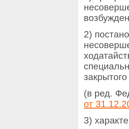
несоверше
возбужден
2) постан
несоверш
ходатайст
специальн
закрытого
(в ред. Ф
от 31.12.2
3) характ