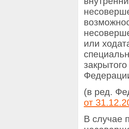
внутренни
Статья 14. Органы управления
образованием и
несоверше
образовательные учреждения
Статья 15. Специальные
возможнос
учебно-воспитательные
учреждения открытого и
несоверше
закрытого типа органов
управления образованием
или ходат
Статья 16. Органы опеки и
попечительства
специальн
Статья 17. Органы по делам
молодежи и учреждения
закрытого
органов по делам молодежи
Статья 18. Органы управления
Федерации
здравоохранением и
учреждения здравоохранения
Статья 19. Органы службы
занятости
(в ред. Ф
Статья 20. Органы внутренних
дел
от 31.12.2
Статья 21. Подразделения по
делам несовершеннолетних
органов внутренних дел
В случае 
Статья 22. Центры временного
содержания для