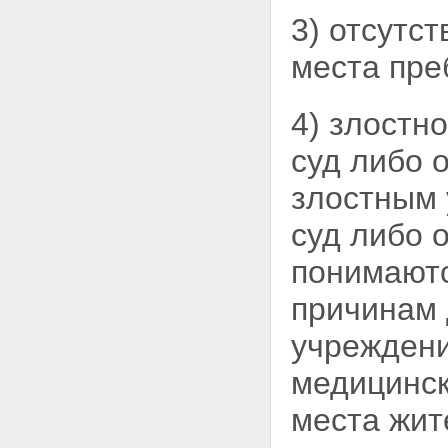
3) отсутс
места
пре
4) злостн
суд либо 
злостным 
суд либо 
понимаютс
причинам 
учрежден
медицинск
места жит