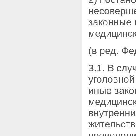
постановление судьи
несоверше
Глава III.1. РАССМОТРЕНИЕ
МАТЕРИАЛОВ О ПОМЕЩЕНИИ
НЕСОВЕРШЕННОЛЕТНИХ В
законные 
ЦЕНТРЫ ВРЕМЕННОГО
СОДЕРЖАНИЯ ДЛЯ
медицинск
НЕСОВЕРШЕННОЛЕТНИХ
ПРАВОНАРУШИТЕЛЕЙ ОРГАНОВ
ВНУТРЕННИХ ДЕЛ
(в ред. Ф
Статья 31.1. Порядок
подготовки материалов о
помещении
3.1. В сл
несовершеннолетних в центры
временного содержания для
уголовной
несовершеннолетних
правонарушителей органов
иные зако
внутренних дел
Статья 31.2. Порядок и сроки
медицинск
рассмотрения материалов о
помещении
внутренни
несовершеннолетних в центры
временного содержания для
жительств
несовершеннолетних
правонарушителей органов
проведени
внутренних дел