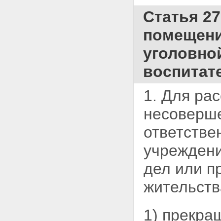
Статья 27
помещени
уголовно
воспитат
1. Для ра
несоверше
ответстве
учреждени
дел или п
жительств
1) прекра