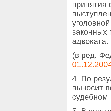
принятия
выступлен
уголовной
законных 
адвоката.
(в ред. Ф
01.12.200
4. По рез
выносит п
судебном 