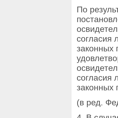
По резуль
постановл
освидете
согласия 
законных 
удовлетво
освидетел
согласия 
законных 
(в ред. Ф
4. В случ