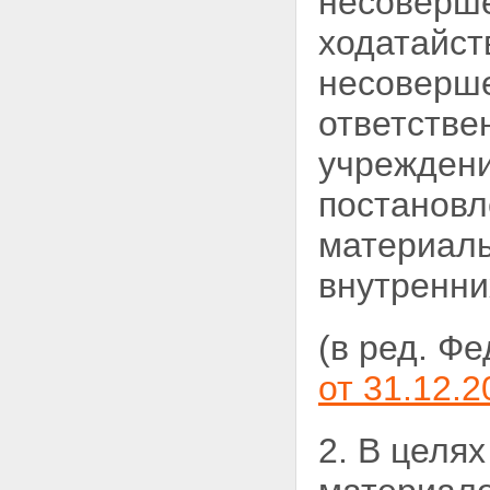
несоверш
несовершеннолетних
правонарушителей органов
ходатайст
внутренних дел
Статья 23. Иные
несоверше
подразделения органов
внутренних дел
ответстве
Статья 24. Другие органы и
учреждения, общественные
учреждени
объединения,
осуществляющие меры по
постановл
профилактике безнадзорности
и правонарушений
материалы
несовершеннолетних
Статья 25. Финансовое
внутренни
обеспечение органов и
учреждений системы
профилактики безнадзорности
(в ред. Ф
и правонарушений
несовершеннолетних
Статья 25.1. Порядок
от 31.12.2
осуществления деятельности,
связанной с перевозкой
несовершеннолетних,
2. В целя
самовольно ушедших из семей,
детских домов, школ-