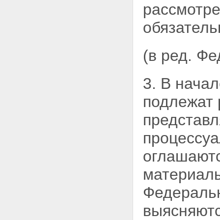
рассмотре
обязатель
(в ред. Ф
3. В нача
подлежат 
представ
процессуа
оглашаютс
материалы
Федеральн
выясняютс