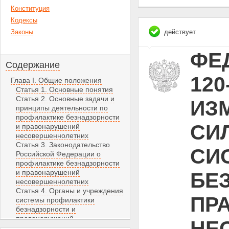
Конституция
Кодексы
Законы
действует
ФЕД
Содержание
120
Глава I. Общие положения
Статья 1. Основные понятия
Статья 2. Основные задачи и
ИЗ
принципы деятельности по
профилактике безнадзорности
СИЛ
и правонарушений
несовершеннолетних
Статья 3. Законодательство
СИ
Российской Федерации о
профилактике безнадзорности
и правонарушений
БЕ
несовершеннолетних
Статья 4. Органы и учреждения
ПР
системы профилактики
безнадзорности и
правонарушений
НЕ
несовершеннолетних