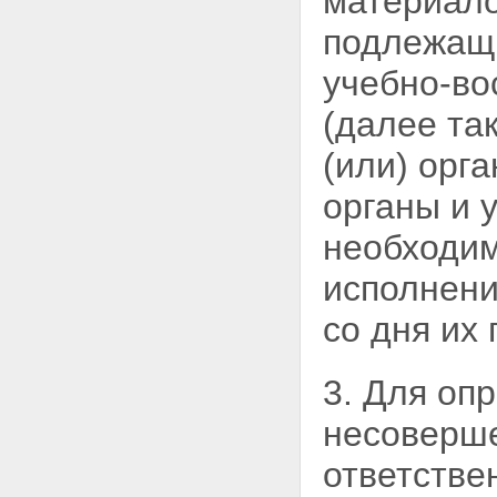
материал
интернатов, специальных
учебно-воспитательных и иных
подлежащи
детских учреждений
Глава III. ПРОИЗВОДСТВО ПО
учебно-во
МАТЕРИАЛАМ О ПОМЕЩЕНИИ
НЕСОВЕРШЕННОЛЕТНИХ, НЕ
(далее та
ПОДЛЕЖАЩИХ УГОЛОВНОЙ
ОТВЕТСТВЕННОСТИ, В
(или) орг
СПЕЦИАЛЬНЫЕ УЧЕБНО-
ВОСПИТАТЕЛЬНЫЕ
органы и
УЧРЕЖДЕНИЯ ЗАКРЫТОГО
ТИПА
необходим
Статья 26. Основания и
порядок подготовки материалов
исполнени
о помещении
несовершеннолетних, не
со дня их
подлежащих уголовной
ответственности, в
специальные учебно-
3. Для оп
воспитательные учреждения
закрытого типа
несоверш
Статья 27. Порядок
направления в суд материалов
ответстве
о помещении
несовершеннолетних, не