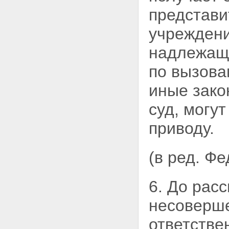
представи
учреждени
надлежаще
по вызова
иные зако
суд, могу
приводу.
(в ред. Ф
6. До рас
несоверше
ответстве