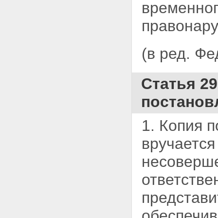
временног
правонару
(в ред. Ф
Статья 2
постанов
1. Копия 
вручается
несоверш
ответстве
представи
обеспечив