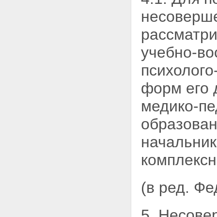
несоверше
рассматри
учебно-во
психолого
форм его 
медико-пе
образован
начальник
комплексн
(в ред. Ф
5. Несове