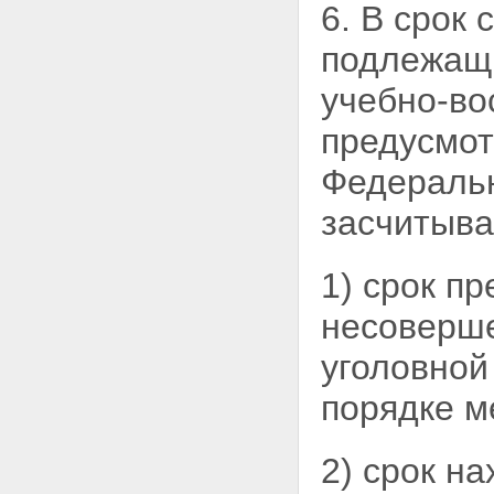
6. В срок
подлежащи
учебно-в
предусмот
Федеральн
засчитыва
1) срок п
несоверше
уголовной
порядке м
2) срок н