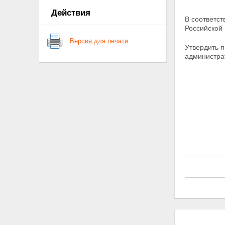
Действия
В соответст
Российской
Версия для печати
Утвердить 
администра