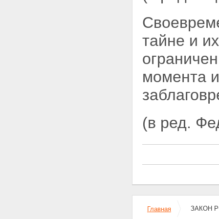
сведениями, составляющими
государственную тайну
Своевреме
Статья 16. Взаимная передача
сведений, составляющих
государственную тайну,
тайне и и
органами государственной
власти, предприятиями,
ограниче
учреждениями и
организациями
момента и
Статья 17. Передача сведений,
составляющих
заблаговр
государственную тайну, в связи
с выполнением совместных и
других работ
(в ред. Ф
Статья 18. Передача сведений,
составляющих
государственную тайну, другим
государствам
Статья 19. Защита сведений,
составляющих
государственную тайну, при
изменении функций субъектов
правоотношений
Раздел VI. Защита
ЗАКОН РФ
Главная
государственной тайны