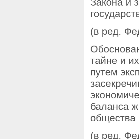
Закона и 
на информацию в связи с ее
государст
засекречиванием
Статья 11. Порядок
засекречивания сведений и их
носителей
(в ред. Ф
Статья 12. Реквизиты носителей
сведений, составляющих
государственную тайну
Обоснован
Раздел IV. Рассекречивание
сведений и их носителей
тайне и и
Статья 13. Порядок
рассекречивания сведений
путем экс
Статья 14. Порядок
рассекречивания носителей
засекречи
сведений, составляющих
государственную тайну
экономиче
Статья 15. Исполнение
запросов граждан,
баланса
ж
предприятий, учреждений,
организаций и органов
общества 
государственной власти
Российской Федерации о
рассекречивании сведений
(в ред. Ф
Раздел V. Распоряжение