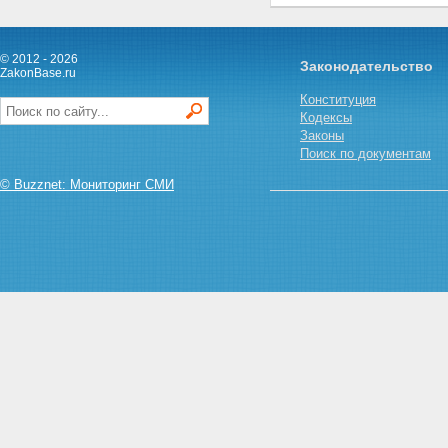
Статья 20. Органы защиты
государственной тайны
Статья 21. Допуск должностных
лиц и граждан к
© 2012 - 2026
Законодательство
ZakonBase.ru
государственной тайне
Статья 21.1. Особый порядок
Конституция
допуска к государственной
Кодексы
тайне
Законы
Статья 22. Основания для
Поиск по документам
отказа должностному лицу или
гражданину в допуске к
© Buzznet: Мониторинг СМИ
государственной тайне
Статья 23. Условия
прекращения допуска
должностного лица или
гражданина к государственной
тайне
Статья 24. Ограничения прав
должностного лица или
гражданина, допущенных или
ранее допускавшихся к
государственной тайне
Статья 25. Организация
доступа должностного лица или
гражданина к сведениям,