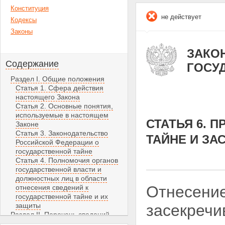
Конституция
не действует
Кодексы
Законы
ЗАКОН 
Содержание
ГОСУ
Раздел I. Общие положения
Статья 1. Сфера действия
настоящего Закона
Статья 2. Основные понятия,
используемые в настоящем
СТАТЬЯ 6. 
Законе
Статья 3. Законодательство
ТАЙНЕ И ЗА
Российской Федерации о
государственной тайне
Статья 4. Полномочия органов
государственной власти и
должностных лиц в области
Отнесение
отнесения сведений к
государственной тайне и их
защиты
засекречи
Раздел II. Перечень сведений,
составляющих государственную