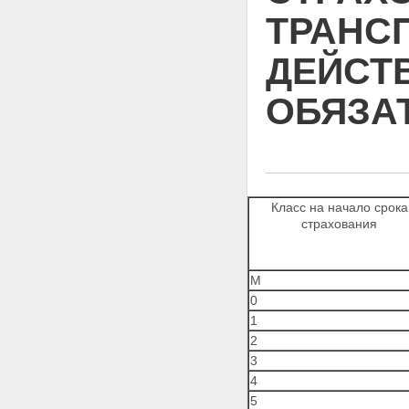
средством
ТРАНС
6. Коэффициенты страховых
тарифов в зависимости от
ДЕЙСТ
мощности двигателя
легкового автомобиля, такси
(в том числе маршрутного)
ОБЯЗА
7. Коэффициенты страховых
тарифов в зависимости от
периода использования
транспортного средства
8. Коэффициенты страховых
тарифов в зависимости от
Класс на начало срока
срока страхования
страхования
Раздел II. Структура страхового
тарифа
Раздел III. Порядок применения
страховых тарифов
М
страховщиками при
0
определении страховой премии
1
2
3
4
5