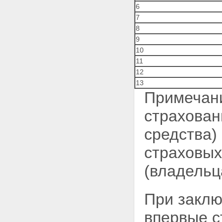
6
7
8
9
10
11
12
13
Примечани
страхован
средства)
страховых
(владельц
При заклю
впервые с