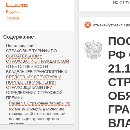
ИХ СТР
Конституция
Кодексы
Законы
отменен/утратил си
Содержание
ПО
Постановление
РФ 
СТРАХОВЫЕ ТАРИФЫ ПО
ОБЯЗАТЕЛЬНОМУ
СТРАХОВАНИЮ ГРАЖДАНСКОЙ
21.
ОТВЕТСТВЕННОСТИ
ВЛАДЕЛЬЦЕВ ТРАНСПОРТНЫХ
СРЕДСТВ, ИХ СТРУКТУРА И
СТ
ПОРЯДОК ПРИМЕНЕНИЯ
СТРАХОВЩИКАМИ ПРИ
ОБ
ОПРЕДЕЛЕНИИ СТРАХОВОЙ
ПРЕМИИ
Раздел I. Страховые тарифы по
ГР
обязательному страхованию
гражданской ответственности
владельцев транспортных
ВЛ
средств
1. Базовые ставки страховых