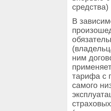
средства)
В зависим
произошед
обязатель
(владельц
ним догов
применяе
тарифа с 
самого ни
эксплуата
страховых