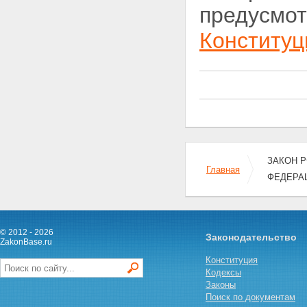
предусмот
Конституц
ЗАКОН Р
Главная
ФЕДЕРА
© 2012 - 2026
Законодательство
ZakonBase.ru
Конституция
Кодексы
Законы
Поиск по документам