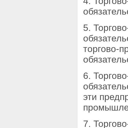
4. Торгов
Российской Федерации
обязатель
Статья 15. Деятельность
Торгово-промышленной палаты
Российской Федерации
5. Торгов
Статья 16. Участие Торгово-
промышленной палаты
обязатель
Российской Федерации в
подготовке нормативных актов
Глава V. МЕЖДУНАРОДНЫЕ
торгово-
СВЯЗИ ТОРГОВО-
ПРОМЫШЛЕННЫХ ПАЛАТ.
обязатель
УЧАСТИЕ В МЕЖДУНАРОДНЫХ
ОРГАНИЗАЦИЯХ.
МЕЖДУНАРОДНЫЕ ДОГОВОРЫ
6. Торгов
Статья 17. Международные
связи торгово-промышленных
обязатель
палат и участие в
международных организациях
эти предп
Статья 18. Международные
договоры
промышле
7. Торгов