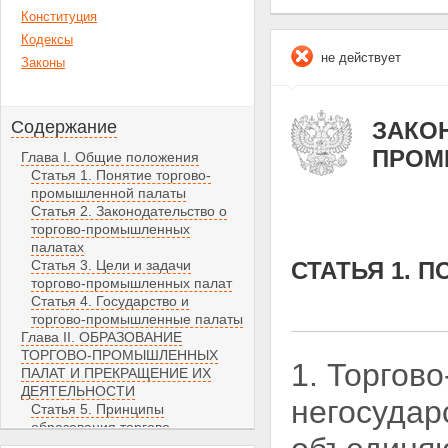
Конституция
Кодексы
не действует
Законы
Содержание
ЗАКОН 
ПРОМ
Глава I. Общие положения
Статья 1. Понятие торгово-
промышленной палаты
Статья 2. Законодательство о
торгово-промышленных
палатах
Статья 3. Цели и задачи
СТАТЬЯ 1.
торгово-промышленных палат
Статья 4. Государство и
торгово-промышленные палаты
Глава II. ОБРАЗОВАНИЕ
ТОРГОВО-ПРОМЫШЛЕННЫХ
1. Торгов
ПАЛАТ И ПРЕКРАЩЕНИЕ ИХ
ДЕЯТЕЛЬНОСТИ
негосудар
Статья 5. Принципы
образования торгово-
промышленных палат