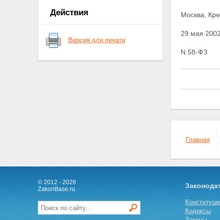
Действия
Москва, Кр
29 мая 2002
Версия для печати
N 58-ФЗ
Главная
© 2012 - 2026
Законода
ZakonBase.ru
Конституци
Кодексы
Законы