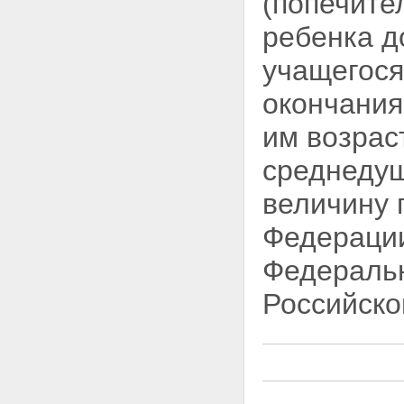
(попечите
ребенка д
учащегося
окончания
им возра
среднедуш
величину 
Федерации
Федерал
Российско