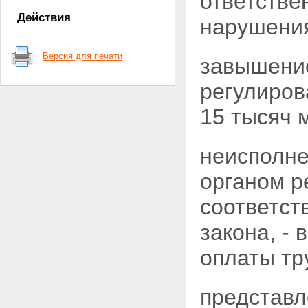
ответстве
сферах естественной монополии
Действия
нарушени
Статья 6. Методы
регулирования деятельности
субъектов естественных
Версия для печати
завышение
монополий
Статья 7. Государственный
контроль в сферах
регулиров
естественной монополии
Статья 8. Обязанности
15 тысяч 
субъектов естественных
монополий
Глава III. Органы регулирования
неисполне
естественных монополий, их
функции и полномочия
органом р
Статья 9. Органы
регулирования естественных
соответст
монополий
Статья 10. Функции органов
закона, -
регулирования естественных
монополий
оплаты тр
Статья 11. Полномочия органов
регулирования естественных
монополий
представл
Статья 12. Основания для
принятия органами