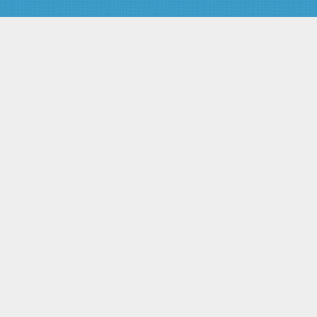
субъекту неправомерными
решениями, действиями
(бездействием) органа
регулирования естественной
монополии
Глава V. Порядок принятия
решений (предписаний)
органами регулирования
естественных монополий, а
также порядок исполнения и
обжалования этих решений
Статья 21. Порядок принятия
органами регулирования
естественных монополий
решений о введении, об
изменении или о прекращении
регулирования деятельности
субъектов естественных
монополий
Статья 22. Основания для
рассмотрения органами
регулирования естественных
монополий дел о нарушениях
настоящего Федерального
закона