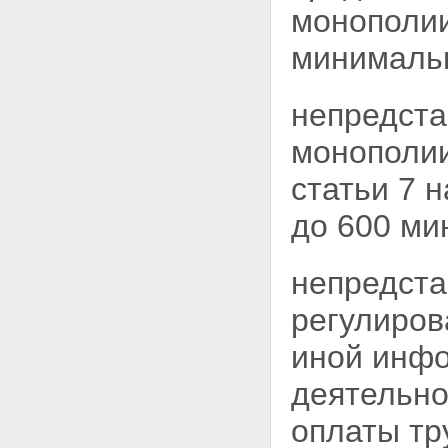
монополии
регулирования естественных
монополий решений о
минимальн
применении методов
регулирования
Статья 13. Право доступа к
непредста
информации о деятельности
субъектов естественных
монополии
монополий
Статья 14. Информирование
органами регулирования
статьи 7 
естественных монополий о
принятых ими решениях
до 600 ми
Глава IV. Ответственность за
нарушения настоящего
Федерального закона
непредста
Статья 15. Последствия
нарушений настоящего
регулиров
Федерального закона
Статья 16. Основания для
иной инф
наложения штрафа на
субъекты естественных
деятельно
монополий за нарушения
настоящего Федерального
оплаты тр
закона