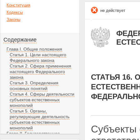
Конституция
не действует
Кодексы
Законы
ФЕДЕР
Содержание
ЕСТЕ
Глава I. Общие положения
Статья 1. Цели настоящего
Федерального закона
Статья 2. Сфера применения
настоящего Федерального
СТАТЬЯ 16.
закона
Статья 3. Определения
ЕСТЕСТВЕН
основных понятий
Статья 4. Сферы деятельности
ФЕДЕРАЛЬН
субъектов естественных
монополий
Статья 5. Органы,
регулирующие деятельность
субъектов естественных
Субъекты 
монополий
Глава II. Государственное
регулирование и контроль в