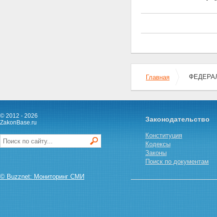
Статья 17. Возмещение
субъектом естественной
монополии убытков,
причиненных нарушением
настоящего Федерального
закона
Статья 18. Ответственность
руководителей субъектов
естественных монополий,
ФЕДЕРАЛ
Главная
должностных лиц органов
исполнительной власти и
органов местного
самоуправления за нарушения
настоящего Федерального
© 2012 - 2026
Законодательство
закона
ZakonBase.ru
Статья 19. Ответственность
Конституция
должностных лиц органов
Кодексы
регулирования естественных
Законы
монополий за нарушение
Поиск по документам
настоящего Федерального
закона
© Buzznet: Мониторинг СМИ
Статья 20. Возмещение
убытков, причиненных субъекту
естественной монополии или
иному хозяйствующему