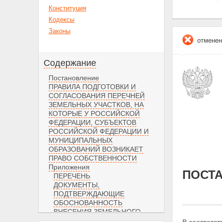
Конституция
Кодексы
Законы
отменен
Содержание
Постановление
ПРАВИЛА ПОДГОТОВКИ И
СОГЛАСОВАНИЯ ПЕРЕЧНЕЙ
ЗЕМЕЛЬНЫХ УЧАСТКОВ, НА
КОТОРЫЕ У РОССИЙСКОЙ
ФЕДЕРАЦИИ, СУБЪЕКТОВ
РОССИЙСКОЙ ФЕДЕРАЦИИ И
МУНИЦИПАЛЬНЫХ
ОБРАЗОВАНИЙ ВОЗНИКАЕТ
ПРАВО СОБСТВЕННОСТИ
Приложения
ПОСТ
ПЕРЕЧЕНЬ
ДОКУМЕНТЫ,
ПОДТВЕРЖДАЮЩИЕ
ОБОСНОВАННОСТЬ
ВНЕСЕНИЯ ЗЕМЕЛЬНОГО
УЧАСТКА В ПЕРЕЧЕНЬ