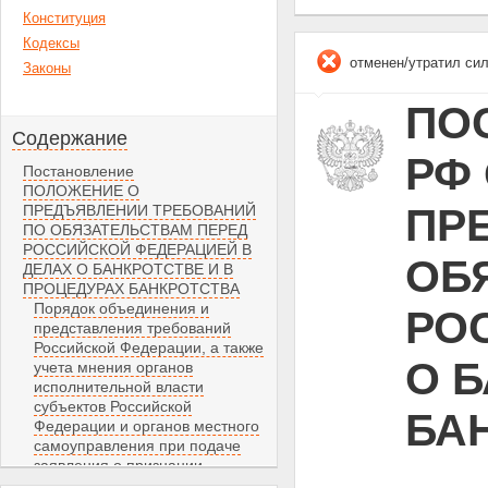
Конституция
Кодексы
отменен/утратил си
Законы
ПО
Содержание
РФ 
Постановление
ПОЛОЖЕНИЕ О
ПР
ПРЕДЪЯВЛЕНИИ ТРЕБОВАНИЙ
ПО ОБЯЗАТЕЛЬСТВАМ ПЕРЕД
РОССИЙСКОЙ ФЕДЕРАЦИЕЙ В
ОБ
ДЕЛАХ О БАНКРОТСТВЕ И В
ПРОЦЕДУРАХ БАНКРОТСТВА
Порядок объединения и
РО
представления требований
Российской Федерации, а также
О 
учета мнения органов
исполнительной власти
субъектов Российской
БА
Федерации и органов местного
самоуправления при подаче
заявления о признании
должника банкротом