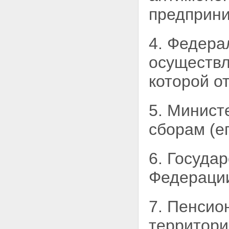
Приказ
предприни
4. Федера
осуществл
которой о
5. Минист
сборам (е
6. Госуда
Федерации
7. Пенсио
территор