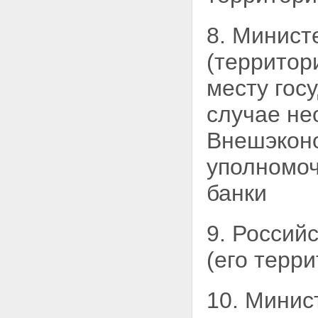
8. Минист
(территор
месту гос
случае не
Внешэкон
уполномо
банки
9. Россий
(его терр
10. Минис