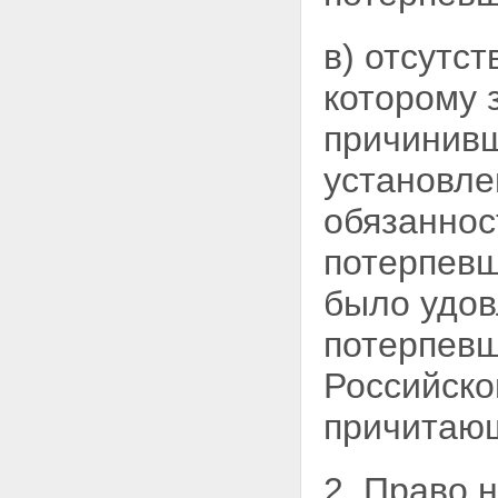
осуществления обязательного
страхования
в) отсутс
Статья 16. Обязательное
страхование при ограниченном
которому
использовании транспортных
средств
причинивш
Статья 17. Компенсации
страховых премий по договору
установл
обязательного страхования
Глава III. Компенсационные
обязаннос
выплаты в счет возмещения
вреда жизни или здоровью
потерпев
потерпевших
Статья 18. Право на получение
было удов
компенсационных выплат
Статья 19. Осуществление
потерпевш
компенсационных выплат
Статья 20. Взыскание сумм
Российско
компенсационных выплат
Глава IV. Страховщики
причитающ
Статья 21. Страховщики
Статья 22. Особенности
осуществления страховщиками
операций по обязательному
2. Право 