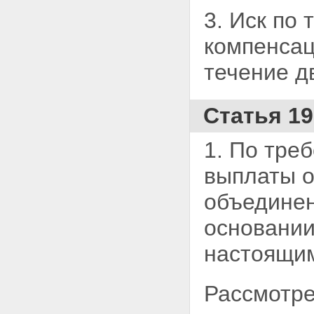
Глава VI. Заключительные
3. Иск по
положения
Статья 30. Информационное
компенсац
взаимодействие
Статья 31. Международные
системы обязательного
течение дв
страхования гражданской
ответственности владельцев
транспортных средств
Статья 1
Статья 32. Контроль за
исполнением владельцами
транспортных средств
1. По тре
обязанности по страхованию
Статья 33. О вступлении в силу
выплаты 
настоящего Федерального
закона
объединен
Статья 34. Приведение
нормативных правовых актов в
основании
соответствие с настоящим
Федеральным законом
настоящи
Рассмотре