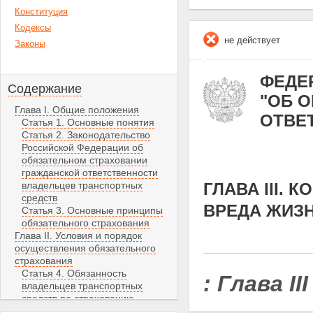
Конституция
Кодексы
не действует
Законы
ФЕДЕР
Содержание
"ОБ 
Глава I. Общие положения
ОТВЕ
Статья 1. Основные понятия
Статья 2. Законодательство
Российской Федерации об
обязательном страховании
гражданской ответственности
владельцев транспортных
ГЛАВА III.
средств
ВРЕДА ЖИЗ
Статья 3. Основные принципы
обязательного страхования
Глава II. Условия и порядок
осуществления обязательного
страхования
Статья 4. Обязанность
:
Глава II
владельцев транспортных
средств по страхованию
гражданской ответственности