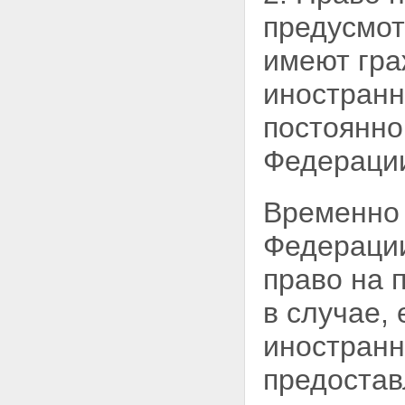
страхованию
Статья 23. Замена страховщика
предусмо
Глава V. Профессиональное
объединение страховщиков
имеют гра
Статья 24. Профессиональное
объединение страховщиков
иностранн
Статья 25. Функции и
полномочия
постоянно
профессионального
объединения страховщиков
Федераци
Статья 26. Правила
профессиональной
деятельности
Временно 
Статья 27. Обязанность
профессионального
Федерации
объединения по
осуществлению
право на 
компенсационных выплат
Статья 28. Имущество
в случае,
профессионального
объединения страховщиков
иностранн
Статья 29. Взносы и иные
обязательные платежи членов
предостав
профессионального
объединения