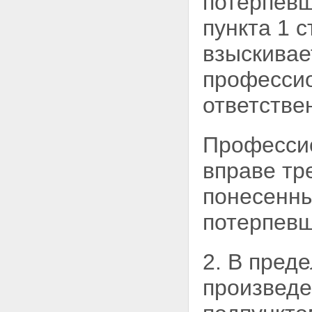
потерпевш
пункта 1 
взыскивае
профессио
ответстве
Професси
вправе
тр
понесенны
потерпевш
2. В пред
произвед