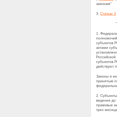
законам".
3.
Статью 3
1. Федерал
полномочий
субъектов 
актами суб
установле
Российской
субъектов 
действуют 
Законы и и
принятым п
федеральн
2. Субъект
ведения до
правовые а
трех месяце