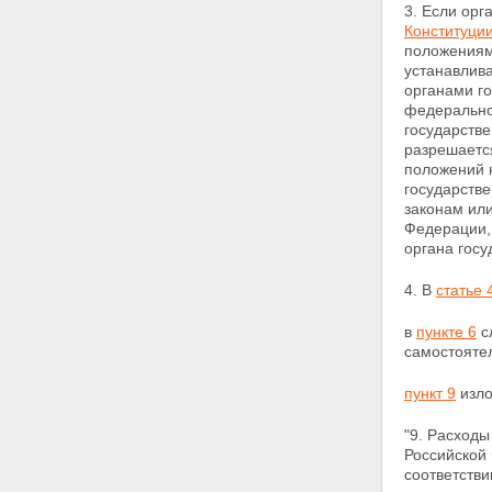
3. Если орг
Конституци
положения
устанавлив
органами г
федерально
государств
разрешаетс
положений
государств
законам ил
Федерации,
органа госу
4. В
статье 
в
пункте 6
с
самостояте
пункт 9
изло
"9. Расходы
Российской
соответств