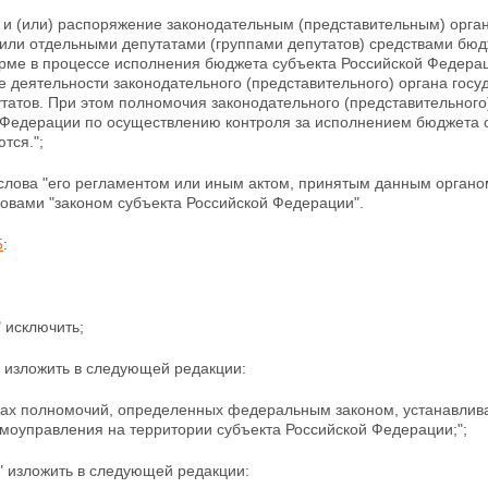
 и (или) распоряжение законодательным (представительным) орга
или отдельными депутатами (группами депутатов) средствами бюдж
рме в процессе исполнения бюджета субъекта Российской Федерац
ие
деятельности законодательного (представительного) органа гос
утатов. При этом полномочия законодательного (представительного
 Федерации по
осуществлению контроля за исполнением бюджета 
тся.";
слова "его регламентом или иным актом, принятым данным органо
овами "законом субъекта Российской Федерации".
5
:
" исключить;
" изложить в следующей редакции:
елах полномочий, определенных федеральным законом,
устанавлив
моуправления на территории субъекта Российской Федерации;";
" изложить в следующей редакции: