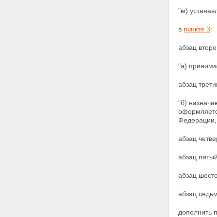
"м) устанав
в
пункте 3
:
абзац второ
"а) принима
абзац трети
"б) назнач
оформляется
Федерации,
абзац четве
абзац пятый
абзац шесто
абзац седьм
дополнить 