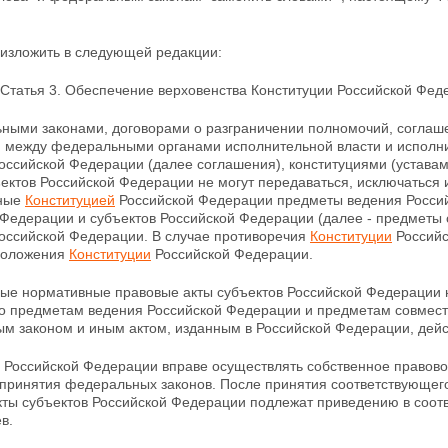
изложить в следующей редакции:
"Статья 3. Обеспечение верховенства Конституции Российской Фед
ьными законами, договорами о разграничении полномочий, соглаш
 между федеральными органами исполнительной власти и испол
Российской Федерации (далее соглашения), конституциями (устав
ъектов Российской Федерации не
могут передаваться, исключаться
нные
Конституцией
Российской Федерации предметы ведения Россий
 Федерации и субъектов Российской Федерации (далее - предметы
Российской Федерации. В случае противоречия
Конституции
Российс
положения
Конституции
Российской Федерации.
ные нормативные правовые акты субъектов Российской Федерации 
о предметам ведения Российской Федерации и предметам совместн
ым законом и иным
актом, изданным в Российской Федерации, дей
ы Российской Федерации вправе осуществлять собственное правов
 принятия федеральных законов. После принятия соответствующе
кты субъектов Российской Федерации подлежат приведению в соот
в.