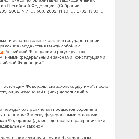
щих принципах организации законодательных
ктов Российской Федерации" (Собрание
3205;
2001, N 7, ст. 608; 2002, N 19, ст. 1792; N 30, ст.
ых) и исполнительных органов государственной
орядок взаимодействия между собой и с
ии
Российской Федерации и регулируются
м, иными федеральными законами, конституциями
сийской Федерации.".
"настоящим Федеральным законом, другими", после
тствующих изменений и (или) дополнений в
 порядок разграничения предметов ведения и
я и полномочий между федеральными органами
ской Федерации (далее - договоры о разграничении
едеральным законом.";
Федеральному закону и другим федеральным