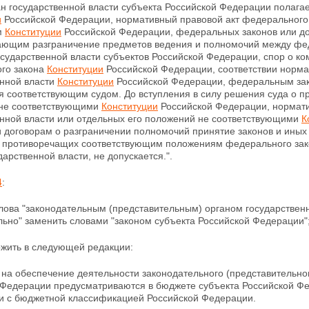
ан государственной власти субъекта Российской
Федерации полагает
и
Российской Федерации, нормативный правовой акт федерального о
м
Конституции
Российской Федерации, федеральных законов или до
ающим разграничение предметов ведения и полномочий между фед
осударственной власти
субъектов Российской Федерации, спор о ко
го закона
Конституции
Российской Федерации, соответствии норма
енной власти
Конституции
Российской Федерации,
федеральным зак
я соответствующим судом. До вступления в силу решения суда о п
 не
соответствующими
Конституции
Российской Федерации, нормати
енной власти или отдельных его положений не соответствующими
К
и договорам о разграничении
полномочий принятие законов и иных
 противоречащих соответствующим положениям федерального зако
дарственной власти, не допускается.".
4
:
лова "законодательным (представительным) органом государствен
льно" заменить словами "законом субъекта Российской
Федерации"
жить в следующей редакции:
 на обеспечение деятельности законодательного (представительног
 Федерации предусматриваются в бюджете субъекта
Российской Фе
ии с бюджетной классификацией Российской Федерации.