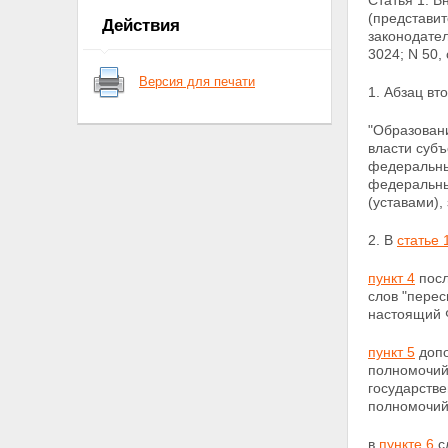
Статья 1. 
(представит
Действия
законодател
3024; N 50,
Версия для печати
1. Абзац в
"Образован
власти субъ
федеральны
федеральны
(уставами)
2. В
статье 
пункт 4
посл
слов "перес
настоящий 
пункт 5
допо
полномочий
государстве
полномочий
в
пункте 6
с