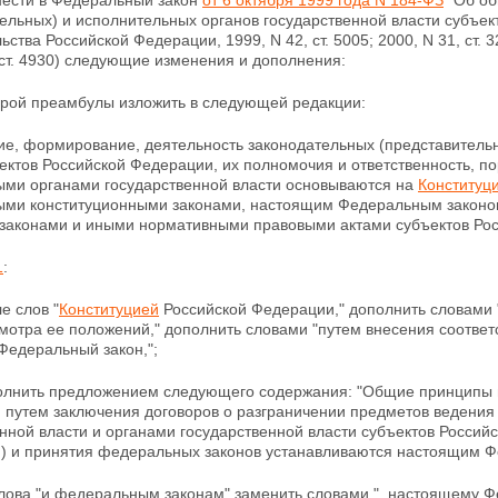
Внести в Федеральный закон
от 6 октября 1999 года N 184-ФЗ
"Об об
ельных) и исполнительных органов государственной власти субъе
ьства Российской Федерации, 1999, N 42, ст. 5005; 2000, N 31, ст. 
 ст. 4930) следующие изменения и дополнения:
торой преамбулы изложить в следующей редакции:
ие, формирование, деятельность законодательных (представительн
ектов Российской Федерации, их полномочия и ответственность, п
ми органами государственной власти основываются на
Конституц
ми конституционными законами, настоящим Федеральным
законо
, законами и иными нормативными правовыми актами субъектов Рос
1
:
е слов "
Конституцией
Российской Федерации," дополнить словами 
мотра ее положений," дополнить словами "путем внесения соотве
Федеральный закон,";
лнить предложением следующего содержания: "Общие принципы и
 путем
заключения договоров о разграничении предметов ведени
нной власти и органами государственной власти субъектов Россий
) и принятия федеральных законов устанавливаются настоящим Ф
лова "и федеральным законам" заменить словами ", настоящему 