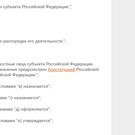
и субъекта Российской Федерации;";
 распорядка его деятельности;";
ностные лица субъекта Российской Федерации,
значения предусмотрен
Конституцией
Российской
йской Федерации;";
словами "в) назначается";
ми "г) назначается";
ловами "д) оформляется";
словами "е) утверждается";