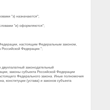
ловами "з) назначаются";
 словами "и) оформляются";
Федерации, настоящим Федеральным законом,
а
Российской Федерации.";
ен двухпалатный законодательный
рации, законы
субъекта Российской Федерации
настоящего Федерального закона. Иные полномочия
а, конституции (устава) и законов
субъекта