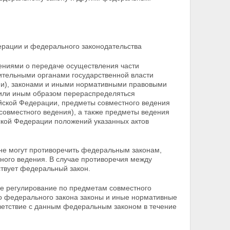
ерации и федерального законодательства
ениями о передаче осуществления части
нительными
органами государственной власти
ами), законами и иными нормативными правовыми
 или иным образом перераспределяться
ской Федерации, предметы совместного ведения
совместного ведения), а также предметы ведения
кой Федерации положений указанных актов
не могут противоречить федеральным законам,
ого ведения. В случае противоречия между
ствует федеральный закон.
ое регулирование по предметам совместного
го
федерального закона законы и иные нормативные
ветствие с данным федеральным законом в течение