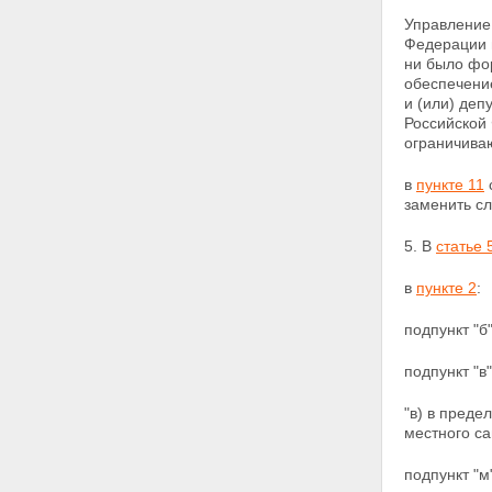
Управление
Федерации 
ни было фо
обеспечен
и (или) деп
Российской
ограничиваю
в
пункте 11
заменить
сл
5. В
статье 
в
пункте 2
:
подпункт "б
подпункт "в
"в) в пред
местного са
подпункт "м