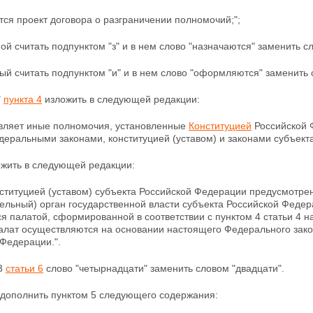
тся проект договора о разграничении полномочий;";
ой считать подпунктом "з" и в нем слово "назначаются" заменить с
ый считать подпунктом "и" и в нем слово "оформляются" заменить
"
пункта 4
изложить в следующей редакции:
твляет иные полномочия, установленные
Конституцией
Российской 
деральными законами, конституцией (уставом) и законами субъект
ожить в следующей редакции:
нституцией (уставом) субъекта Российской Федерации предусмотр
ельный) орган государственной власти субъекта Российской Феде
я палатой, сформированной в соответствии с пунктом 4 статьи 4 
алат осуществляются на основании настоящего Федерального закон
Федерации.".
 3
статьи 6
слово "четырнадцати" заменить словом "двадцати".
дополнить пунктом 5 следующего содержания: