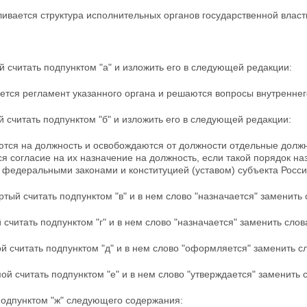
ливается структура исполнительных органов
государственной власт
й считать подпунктом "а" и изложить его в следующей редакции:
ется регламент указанного органа и решаются вопросы внутреннего
й считать подпунктом "б" и изложить его в следующей редакции:
аются на должность и освобождаются от должности отдельные долж
 согласие на их назначение на должность, если такой
порядок на
 федеральными законами и конституцией (уставом) субъекта Росси
ртый считать подпунктом "в" и в нем слово
"назначается" заменить 
 считать подпунктом "г" и в нем слово "назначается" заменить слова
й считать подпунктом "д" и в нем слово "оформляется" заменить с
ой считать подпунктом "е" и в нем слово "утверждается" заменить 
подпунктом "ж" следующего содержания: