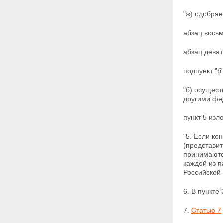
"ж) одобряе
абзац восьм
абзац девят
подпункт "б
"б) осущес
другими фе
пункт 5 изл
"5. Если ко
(представит
принимаютс
каждой из п
Российской 
6. В пункте
7.
Статью 7