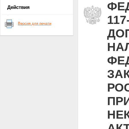
ФЕД
Действия
117
Версия для печати
ДО
НА
ФЕ
ЗА
РО
ПР
НЕ
АК