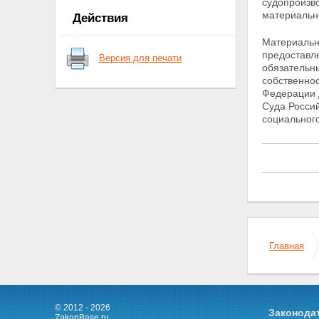
судопроизво
полномочий
материально
Действия
Конституционного Суда
Российской Федерации
Материальны
Статья 5. Основные принципы
предоставл
Версия для печати
деятельности
обязательн
Конституционного Суда
собственно
Российской Федерации
Федерации 
Статья 6. Обязательность
Суда Росси
решений Конституционного
социальног
Суда Российской Федерации
Статья 7. Гарантии
деятельности
Конституционного Суда
Российской Федерации
Глава II. СТАТУС СУДЬИ
КОНСТИТУЦИОННОГО СУДА
РОССИЙСКОЙ ФЕДЕРАЦИИ
Статья 8. Требования,
предъявляемые к кандидату
Главная
на должность судьи
Конституционного Суда
Российской Федерации
Статья 9. Порядок назначения
на должность судьи
© 2012 - 2026
Законода
ZakonBase.ru
Конституционного Суда