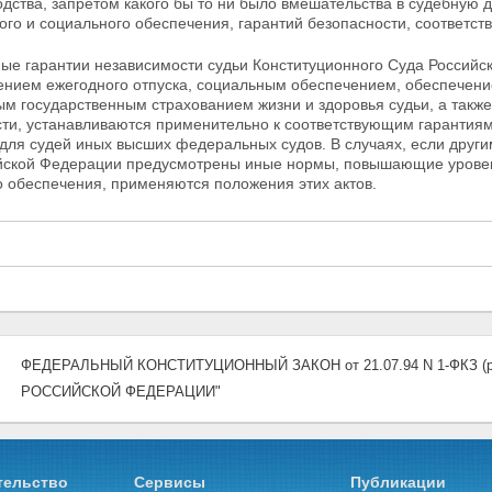
дства, запретом какого бы то ни было вмешательства в судебную 
го и социального обеспечения, гарантий безопасности, соответств
е гарантии независимости судьи Конституционного Суда Российск
ением ежегодного отпуска, социальным обеспечением, обеспечен
ым государственным страхованием жизни и здоровья судьи,
а такж
сти, устанавливаются применительно к соответствующим гарантия
для судей иных высших федеральных судов. В случаях, если дру
йской Федерации предусмотрены иные нормы, повышающие уровен
о обеспечения, применяются положения
этих актов.
ФЕДЕРАЛЬНЫЙ КОНСТИТУЦИОННЫЙ ЗАКОН от 21.07.94 N 1-ФКЗ (ре
РОССИЙСКОЙ ФЕДЕРАЦИИ"
тельство
Сервисы
Публикации