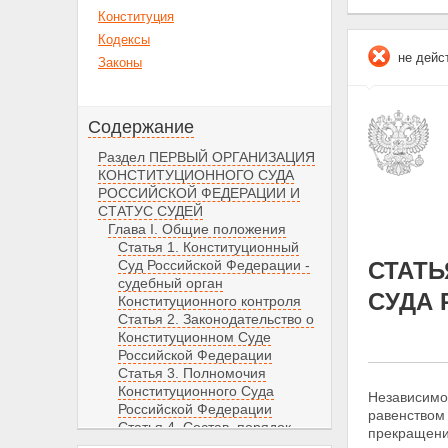
Конституция
Кодексы
не дейс
Законы
Содержание
Раздел ПЕРВЫЙ ОРГАНИЗАЦИЯ
КОНСТИТУЦИОННОГО СУДА
РОССИЙСКОЙ ФЕДЕРАЦИИ И
СТАТУС СУДЕЙ
Глава I. Общие положения
Статья 1. Конституционный
Суд Российской Федерации -
СТАТЬ
судебный орган
СУДА
Конституционного контроля
Статья 2. Законодательство о
Конституционном Суде
Российской Федерации
Статья 3. Полномочия
Конституционного Суда
Независимо
Российской Федерации
равенством
Статья 4. Состав, порядок
прекращени
образования и срок