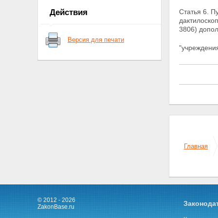
Действия
Статья 6. П
дактилоско
3806) допо
Версия для печати
"учреждени
Главная
© 2012 - 2026
Законода
ZakonBase.ru