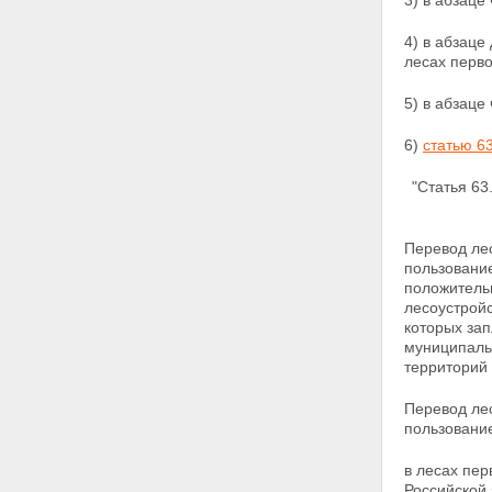
3) в абзаце
4) в абзаце
лесах перво
5) в абзац
6)
статью 6
"Статья 63
Перевод лес
пользовани
положительн
лесоустрой
которых за
муниципаль
территорий 
Перевод лес
пользовани
в лесах пер
Российской