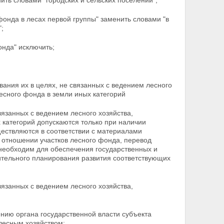
ить словами "городских и сельских поселений";
 фонда в лесах первой
группы" заменить словами "в
;
онда" исключить;
вания их в целях, не связанных с ведением лесного
есного фонда в земли иных категорий
связанных с ведением
лесного хозяйства,
категорий допускаются только при наличии
ществляются в соответствии с материалами
 отношении участков лесного фонда, перевод
 необходим для обеспечения
государственных и
ительного планирования развития соответствующих
вязанных с ведением лесного хозяйства,
нию органа государственной власти субъекта
лесным хозяйством;