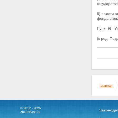
государстве
8) в части 
фонда в зем
Пункт 9)
- У
(в ред. Фед
Главная
© 2012 - 2026
Законода
ZakonBase.ru