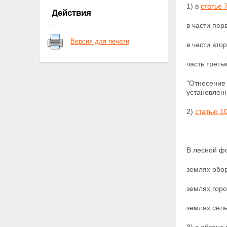
1) в
статье 
Действия
в части пер
Версия для печати
в части вто
часть треть
"Отнесение
установлен
2)
статью 1
В лесной фо
землях обо
землях горо
землях сель