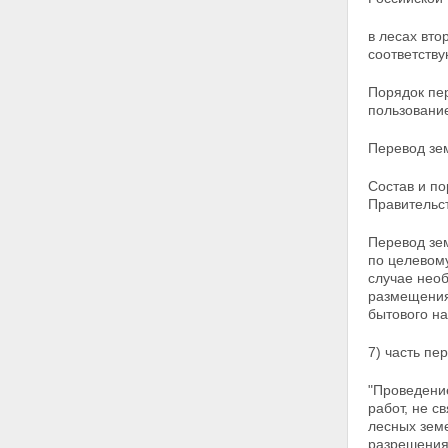
в лесах вто
соответств
Порядок пер
пользовани
Перевод зе
Состав и по
Правительс
Перевод зе
по целевому
случае необ
размещения
бытового
на
7) часть пе
"Проведени
работ, не с
лесных зем
разрешения