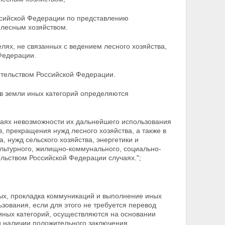
оссийской Федерации по
представлению
 лесным хозяйством.
лях, не связанных с ведением лесного хозяйства,
Федерации.
ительством Российской Федерации.
 в земли иных категорий
определяются
чаях невозможности их дальнейшего использования
, прекращения нужд лесного хозяйства, а также в
 нужд сельского хозяйства, энергетики и
льтурного, жилищно-коммунального, социально-
льством Российской Федерации случаях.";
ых, прокладка коммуникаций и выполнение иных
зования, если для этого не требуется перевод
иных категорий, осуществляются на основании
и наличии положительного заключения