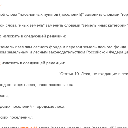
7
:
вой слова "населенных пунктов (поселений)" заменить словами "гор
рой слова "иных земель" заменить словами "земель иных категорий"
ю изложить в следующей редакции:
 земель к землям лесного фонда и перевод земель лесного фонда 
ном земельным и лесным законодательством Российской Федерации
0
изложить в следующей редакции:
"Статья 10. Леса, не входящие в ле
нд не входят леса, расположенные на:
роны;
дских поселений - городские леса;
ских поселений.";