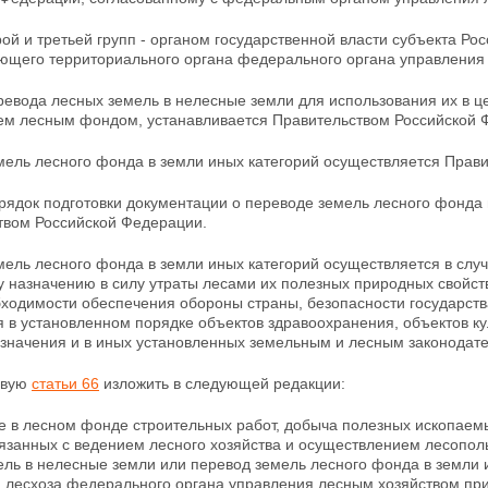
рой и третьей групп - органом государственной власти субъекта Р
ующего территориального органа федерального органа управления
евода лесных земель в нелесные земли для использования их в це
ем лесным фондом, устанавливается Правительством Российской 
мель лесного фонда в земли иных категорий осуществляется Прав
рядок подготовки документации о переводе земель лесного фонда
твом Российской Федерации.
мель лесного фонда в земли иных категорий осуществляется в слу
 назначению в силу утраты лесами их полезных природных свойств
ходимости обеспечения обороны страны, безопасности государства,
 в установленном порядке объектов здравоохранения, объектов ку
значения и в иных установленных земельным и лесным законодате
рвую
статьи 66
изложить в следующей редакции:
е в лесном фонде строительных работ, добыча полезных ископаем
вязанных с ведением лесного хозяйства и осуществлением лесополь
ель в нелесные земли или перевод земель лесного фонда в земли 
 лесхоза федерального органа управления лесным хозяйством пр