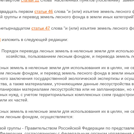
 четвертом
статьи 11
слова "населенных пунктов (поселений)" замен
 двадцать первом
статьи 46
слова "и (или) изъятие земель лесного
й группы и перевод земель лесного фонда в земли иных категорий"
е четырнадцатом
статьи 47
слова "и (или) изъятие земель лесного ф
3
изложить в следующей редакции:
. Порядок перевода лесных земель в нелесные земли для использо
хозяйства, пользованием лесным фондом, и перевода земель л
ных земель в нелесные земли для использования их в целях, не 
ем лесным фондом, и перевод земель лесного фонда в земли иных 
ого заключения государственной экологической экспертизы и осу
ства, а также материалами, уточняющими данные лесоустройства в
планирован материалами лесоустройства или не запланирован, но
ных нужд, с учетом территориальных комплексных схем
градостро
или их частей.
ных земель в нелесные земли для использования их в целях, не с
ем лесным фондом, осуществляется:
вой группы - Правительством Российской Федерации по представле
 Федерации, согласованному с федеральным органом управления 