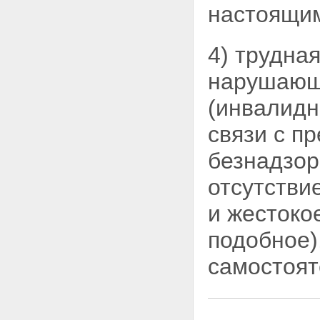
настоящи
социальных служб
Глава III. Организация
социального обслуживания
4) трудна
Статья 17. Учреждения и
предприятия социального
нарушающ
обслуживания
Статья 18. Лицензирование в
(инвалидн
области социального
обслуживания
связи с п
Статья 19. Управление
социальным обслуживанием
Глава IV. Полномочия
безнадзор
федеральных органов
государственной власти и
отсутстви
органов государственной власти
субъектов Российской
и жестоко
Федерации в области
социального обслуживания
подобное)
Статья 20. Полномочия
федеральных органов
самостоят
государственной власти в
области социального
обслуживания
Статья 21. Полномочия органов