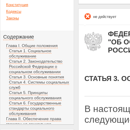
Конституция
Кодексы
не действует
Законы
ФЕДЕР
Содержание
"ОБ 
Глава I. Общие положения
РОСС
Статья 1. Социальное
обслуживание
Статья 2. Законодательство
Российской Федерации о
социальном обслуживании
Статья 3. Основные понятия
СТАТЬЯ 3. 
Статья 4. Системы социальных
служб
Статья 5. Принципы
социального обслуживания
Статья 6. Государственные
В настоя
стандарты социального
обслуживания
следующие
Глава II. Обеспечение права
граждан на социальное
обслуживание