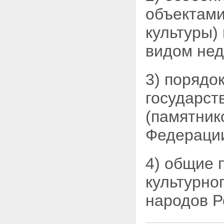
ВЛАСТИ РОССИЙСКОЙ
объектами
ФЕДЕРАЦИИ, ОРГАНОВ
ГОСУДАРСТВЕННОЙ ВЛАСТИ
культуры)
СУБЪЕКТОВ РОССИЙСКОЙ
ФЕДЕРАЦИИ И ОРГАНОВ
видом нед
МЕСТНОГО САМОУПРАВЛЕНИЯ
В ОБЛАСТИ СОХРАНЕНИЯ,
ИСПОЛЬЗОВАНИЯ,
3) порядо
ПОПУЛЯРИЗАЦИИ И
ГОСУДАРСТВЕННОЙ ОХРАНЫ
государст
ОБЪЕКТОВ КУЛЬТУРНОГО
НАСЛЕДИЯ
(памятник
Статья 9. Полномочия
федеральных органов
Федераци
государственной власти в
области сохранения,
использования, популяризации
4) общие 
и государственной охраны
объектов культурного наследия
культурно
Статья 9.1. Полномочия
Российской Федерации в
народов 
области сохранения,
использования, популяризации
и государственной охраны