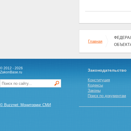
объектов культурного наследия,
переданные для
осуществления органам
государственной власти
субъекта Российской
Федерации
Статья 9.2. Полномочия
органов государственной
ФЕДЕРАЛЬ
Главная
власти субъекта Российской
ОБЪЕКТ
Федерации в области
сохранения, использования,
популяризации и
государственной охраны
© 2012 - 2026
объектов культурного наследия
Законодательство
ZakonBase.ru
Статья 9.3. Полномочия
органов местного
Конституция
самоуправления поселений и
Кодексы
городских округов в области
Законы
сохранения, использования,
Поиск по документам
популяризации и
© Buzznet: Мониторинг СМИ
государственной охраны
объектов культурного наследия
Статья 10. Федеральный орган
исполнительной власти,
уполномоченный