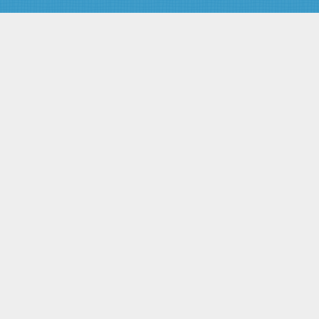
Правительством Российской
Федерации в области
сохранения, использования,
популяризации и
государственной охраны
объектов культурного наследия
Статья 11. Государственный
контроль в области сохранения,
использования, популяризации
и государственной охраны
объектов культурного наследия
Статья 12. Государственные
целевые программы
сохранения, использования,
популяризации и
государственной охраны
объектов культурного наследия
Глава III. ФИНАНСИРОВАНИЕ
МЕРОПРИЯТИЙ ПО
СОХРАНЕНИЮ,
ПОПУЛЯРИЗАЦИИ И
ГОСУДАРСТВЕННОЙ ОХРАНЕ
ОБЪЕКТОВ КУЛЬТУРНОГО
НАСЛЕДИЯ
Статья 13. Источники