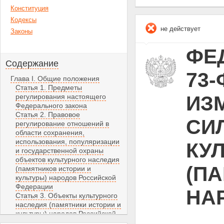
Конституция
Кодексы
не действует
Законы
ФЕД
Содержание
73-
Глава I. Общие положения
Статья 1. Предметы
ИЗ
регулирования настоящего
Федерального закона
Статья 2. Правовое
СИЛ
регулирование отношений в
области сохранения,
использования, популяризации
КУ
и государственной охраны
объектов культурного наследия
(П
(памятников истории и
культуры) народов Российской
Федерации
НА
Статья 3. Объекты культурного
наследия (памятники истории и
культуры) народов Российской
Федерации