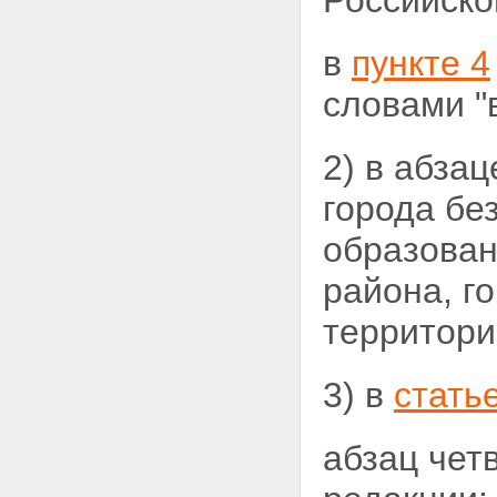
Российско
в
пункте 4
словами "
2) в абза
города бе
образован
района, г
территори
3) в
стать
абзац чет