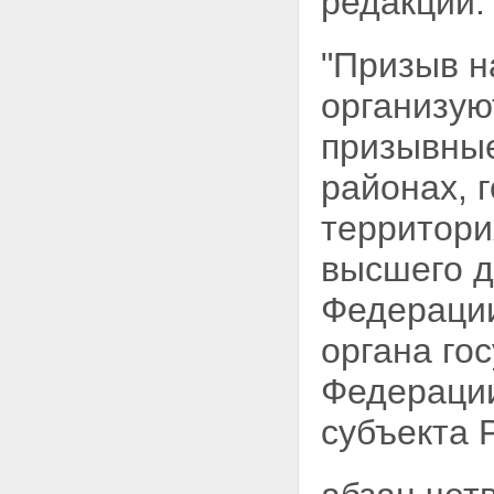
редакции:
"Призыв н
организую
призывные
районах, 
территори
высшего д
Федерации
органа го
Федерации
субъекта 