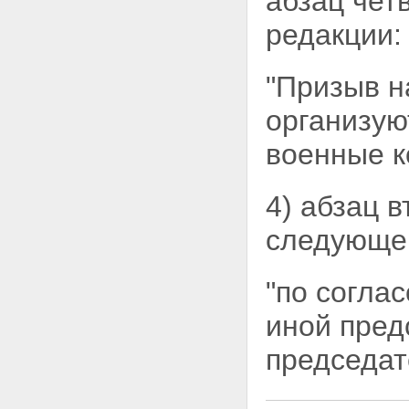
абзац чет
редакции:
"Призыв н
организую
военные к
4) абзац 
следующей
"по согла
иной пред
председат