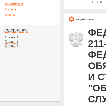
СЛУЖБЕ
Конституция
Кодексы
Законы
не действует
ФЕД
Содержание
Статья 1
211
Статья 2
Статья 3
ФЕ
ОБ
И 
"О
СЛ