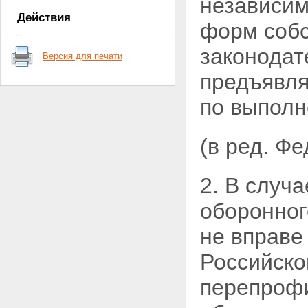
независим
техническое обеспечение
Действия
оборонного заказа
форм собс
Статья 9. Экономическое
стимулирование выполнения
законодат
Версия для печати
оборонного заказа
Статья 10. Ответственность
предъявля
федеральных органов
исполнительной власти
по выполн
Статья 11. Ответственность за
невыполнение оборонного
заказа
(в ред. Ф
Статья 12. Введение настоящего
Федерального закона в действие
2. В случ
оборонног
не вправе
Российско
перепрофи