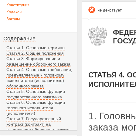
Конституция
не действует
Кодексы
Законы
ФЕДЕР
Содержание
ГОСУ
Статья 1. Основные термины
Статья 2. Общие положения
Статья 3. Формирование и
размещение оборонного заказа
Статья 4. Основные требования,
СТАТЬЯ 4. 
предъявляемые к головному
исполнителю (исполнителю)
ИСПОЛНИТЕ
оборонного заказа
Статья 5. Основные функции
государственного заказчика
Статья 6. Основные функции
головного исполнителя
1. Головн
(исполнителя)
Статья 7. Государственный
контракт (контракт) на
заказа мо
выполнение оборонного заказа
Статья 8. Материально-