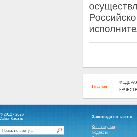
осуществ
осуществляющие
государственный надзор и
Российск
контроль за качеством и
безопасностью зерна и
исполните
продуктов его переработки
Глава III. ПРАВА И
ОБЯЗАННОСТИ ГРАЖДАН И
ЮРИДИЧЕСКИХ ЛИЦ,
ОСУЩЕСТВЛЯЮЩИХ
ДЕЯТЕЛЬНОСТЬ ПО ЗАКУПКЕ,
ХРАНЕНИЮ И РЕАЛИЗАЦИИ
ЗЕРНА И ПРОДУКТОВ ЕГО
ПЕРЕРАБОТКИ, А ТАКЖЕ
ДЕЯТЕЛЬНОСТЬ ПО
ПРОИЗВОДСТВУ ПРОДУКТОВ
ФЕДЕРАЛ
Главная
ПЕРЕРАБОТКИ ЗЕРНА
КАЧЕСТ
Статья 11. Права граждан и
юридических лиц в области
контроля за качеством и
безопасностью зерна и
© 2012 - 2026
продуктов его переработки
Законодательство
ZakonBase.ru
Статья 12. Обязанности
граждан и юридических лиц,
Конституция
осуществляющих деятельность
Кодексы