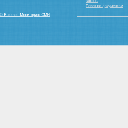
по закупке, хранению и
Законы
реализации зерна и продуктов
Поиск по документам
его переработки, а также
© Buzznet: Мониторинг СМИ
деятельность по производству
продуктов переработки зерна
Статья 13. Ответственность за
нарушение законодательства в
области государственного
надзора и контроля за
качеством и безопасностью
зерна и продуктов его
переработки
Статья 14. Разработка
деклараций рационального
использования зерна
Глава IV. ЗАКЛЮЧИТЕЛЬНЫЕ
ПОЛОЖЕНИЯ
Статья 15. Вступление в силу
настоящего Федерального
закона