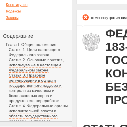
Конституция
Кодексы
Законы
отменен/утратил си
ФЕД
Содержание
183
Глава I. Общие положения
Статья 1. Цели настоящего
Федерального закона
ГО
Статья 2. Основные понятия,
используемые в настоящем
КО
Федеральном законе
Статья 3. Правовое
регулирование в области
БЕ
государственного надзора и
контроля за качеством и
безопасностью зерна и
ПР
продуктов его переработки
Статья 4. Федеральные органы
исполнительной власти в
области государственного
надзора и контроля за
качеством и безопасностью