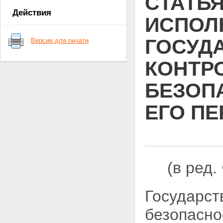
СТАТЬЯ
зерна и продуктов его
Действия
переработки
ИСПОЛ
Глава II. ГОСУДАРСТВЕННЫЙ
НАДЗОР И КОНТРОЛЬ ЗА
ГОСУД
Версия для печати
КАЧЕСТВОМ И
БЕЗОПАСНОСТЬЮ ЗЕРНА И
ПРОДУКТОВ ЕГО ПЕРЕРАБОТКИ
КОНТР
Статья 5. Основные
направления государственного
БЕЗОП
надзора и контроля за
качеством и безопасностью
ЕГО П
зерна и продуктов его
переработки
Статья 6 - Утратила силу.
Статья 7. Инспектирование
качества зерна и продуктов его
переработки
Статья 8. Порядок учета зерна
(в ред
и продуктов его переработки
Статья 9. Экспертиза,
использование или
Государст
уничтожение зерна и продуктов
его переработки, непригодных
безопасно
для использования в пищу
Статья 10. Должностные лица,