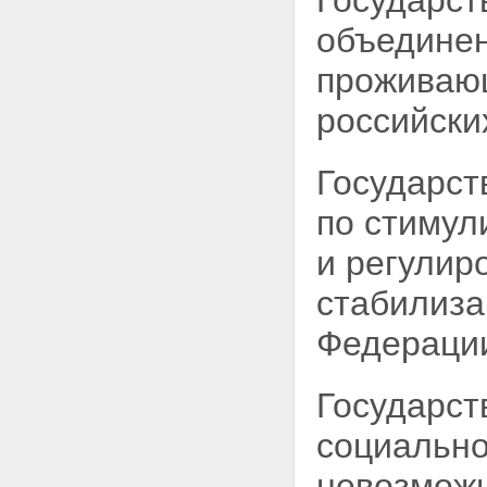
Государст
объедине
проживающ
российски
Государст
по стимул
и регулир
стабилиза
Федераци
Государст
социально
невозможн