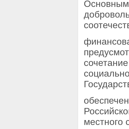
Основными
добровол
соотечест
финансова
предусмот
сочетание
социально
Государст
обеспечен
Российско
местного 