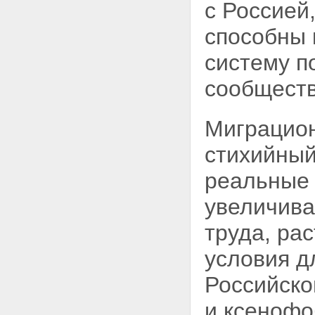
с Россией
способны 
систему п
сообществ
Миграцион
стихийный
реальные 
увеличива
труда, ра
условия д
Российско
и ксенофо