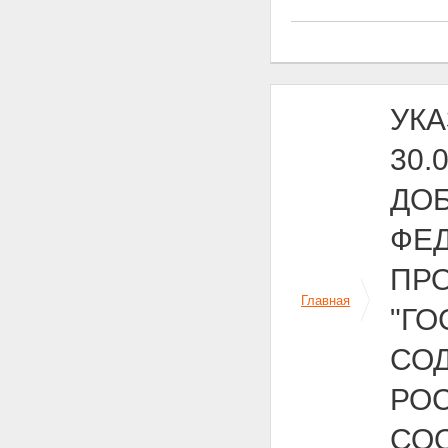
УКА
30.
ДО
ФЕ
ПРО
Главная
"Г
СО
РО
СО