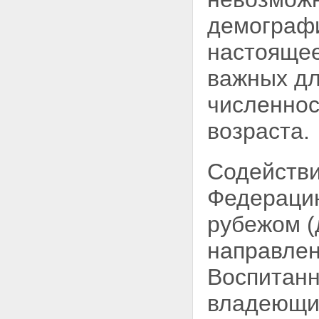
демографи
настоящее
важных дл
численнос
возраста.
Содействи
Федерацию
рубежом (
направле
Воспитанн
владеющие