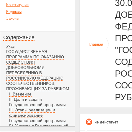
30.
Конституция
Кодексы
ДО
Законы
ФЕ
ПРО
Содержание
Главная
Указ
"Г
ГОСУДАРСТВЕННАЯ
ПРОГРАММА ПО ОКАЗАНИЮ
СО
СОДЕЙСТВИЯ
ДОБРОВОЛЬНОМУ
РО
ПЕРЕСЕЛЕНИЮ В
РОССИЙСКУЮ ФЕДЕРАЦИЮ
СО
СООТЕЧЕСТВЕННИКОВ,
ПРОЖИВАЮЩИХ ЗА РУБЕЖОМ
I. Введение
РУБ
II. Цели и задачи
Государственной программы
III. Этапы реализации и
финансирование
Государственной программы
не действует
IV. Участие в Государственной
программе