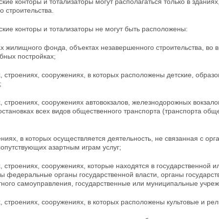
ские конторы и тотализаторы могут располагаться только в здания
о строительства.
ские конторы и тотализаторы не могут быть
расположены:
ах жилищного фонда, объектах незавершенного строительства, во в
бных постройках;
х, строениях, сооружениях, в которых расположены
детские, образ
;
х, строениях, сооружениях автовокзалов, железнодорожных вокзалов
остановках всех видов общественного
транспорта (транспорта обще
ниях, в которых осуществляется деятельность, не связанная с ор
сопутствующих азартным играм услуг;
х, строениях, сооружениях, которые находятся в государственной 
ы федеральные органы государственной власти, органы
государст
тного самоуправления, государственные или муниципальные учреж
х, строениях, сооружениях, в которых расположены культовые и ре