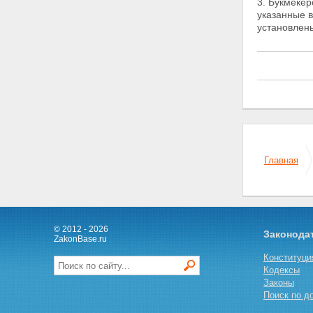
3. Букмекер
Глава 3. Организация и
указанные в
проведение азартных игр в
установле
букмекерских конторах и
тотализаторах вне игорных зон
Статья 14. Порядок открытия
букмекерских контор и
тотализаторов
Статья 15. Требования к
букмекерским конторам и
тотализаторам
Статья 16. Заключительные
положения
Главная
Статья 17. О внесении
изменений в Федеральный
закон "О лицензировании
отдельных видов деятельности"
Статья 18. О внесении
изменений в часть вторую
© 2012 - 2026
Законода
Налогового кодекса Российской
ZakonBase.ru
Федерации
Конституци
Статья 19. О признании
Кодексы
утратившими силу отдельных
Законы
положений законодательных
Поиск по д
актов Российской Федерации