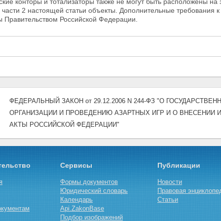
ские конторы и тотализаторы также не могут быть расположены на
 части 2 настоящей статьи объекты. Дополнительные требования к
ны
Правительством Российской Федерации.
ФЕДЕРАЛЬНЫЙ ЗАКОН от 29.12.2006 N 244-ФЗ "О ГОСУДАРСТВ
ОРГАНИЗАЦИИ И ПРОВЕДЕНИЮ АЗАРТНЫХ ИГР И О ВНЕСЕНИИ
АКТЫ РОССИЙСКОЙ ФЕДЕРАЦИИ"
тельство
Сервисы
Публикации
я
Формы документов
Новости
Юридический словарь
Правовая энциклопе
Календарь
Статьи
окументам
Api.ZakonBase
Подбор изображений