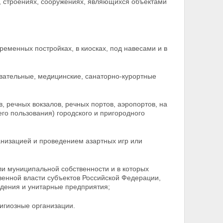
х, строениях, сооружениях, являющихся объектами
ременных постройках, в киосках, под навесами и в
овательные, медицинские, санаторно-курортные
, речных вокзалов, речных портов, аэропортов, на
го пользования) городского и пригородного
ганизацией и проведением азартных игр или
или муниципальной собственности и в которых
венной власти субъектов Российской Федерации,
дения и унитарные предприятия;
лигиозные организации.