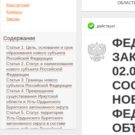
ОБЛАСТИ
Конституция
Кодексы
Законы
действует
Содержание
ФЕ
Статья 1. Цель, основания и срок
ЗАК
образования нового субъекта
Российской Федерации
Статья 2. Статус и наименование
02.
нового субъекта Российской
Федерации
Статья 3. Границы нового
СО
субъекта Российской Федерации
Статья 4. Прекращение
НО
существования Иркутской
области и Усть-Ордынского
Бурятского автономного округа
ФЕ
Статья 5. Статус территории
Усть-Ордынского Бурятского
автономного округа в составе
ОБ
нового субъекта Российской
Федерации