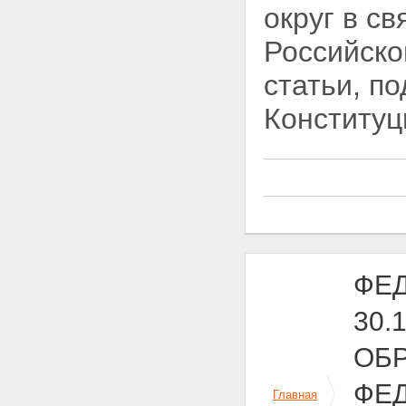
округ в с
функционирование
исполнительных органов
Российско
государственной власти нового
субъекта Российской Федерации
статьи, п
Статья 12. Представительство
Иркутской области и Усть-
Конституц
Ордынского Бурятского
автономного округа в
Федеральном Собрании
Российской Федерации
Статья 13. Обеспечение прав и
законных интересов коренных
малочисленных народов и
народов, традиционно
проживающих на территории
нового субъекта Российской
Федерации
ФЕ
Статья 14. Особенности
составления, рассмотрения,
30.1
утверждения и исполнения
бюджетов Иркутской области,
ОБ
Усть-Ордынского Бурятского
автономного округа на 2007 год и
ФЕ
бюджетов нового субъекта
Главная