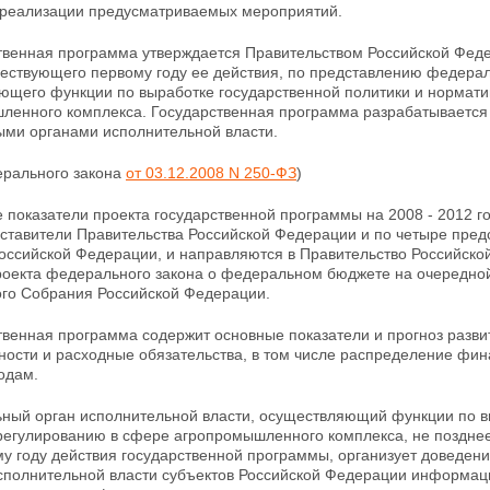
реализации предусматриваемых мероприятий.
ственная программа утверждается Правительством Российской Фед
шествующего первому году ее действия, по представлению
федерал
ющего функции по выработке государственной политики и нормат
ленного комплекса. Государственная программа
разрабатывается
ми органами исполнительной власти.
ерального закона
от 03.12.2008 N 250-ФЗ
)
 показатели проекта государственной программы на 2008 - 2012 г
дставители Правительства Российской Федерации и по четыре пред
оссийской Федерации, и направляются в Правительство Российско
роекта
федерального закона о федеральном бюджете на очередной
го Собрания Российской Федерации.
твенная программа содержит основные показатели и прогноз развит
ности и расходные обязательства, в том числе распределение фин
одам.
ьный орган исполнительной власти, осуществляющий функции по в
регулированию в сфере агропромышленного комплекса, не позднее
у году действия государственной программы, организует доведен
исполнительной власти субъектов Российской Федерации информаци