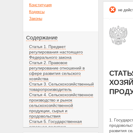
Конституция
не дейс
Кодексы
Законы
Содержание
Статья 1. Предмет
регулирования настоящего
Федерального закона
Статья 2. Правовое
регулирование отношений в
СТАТЬ
сфере развития сельского
хозяйства
ХОЗЯЙ
Статья 3. Сельскохозяйственный
товаропроизводитель
ПРОДУ
Статья 4. Сельскохозяйственное
производство и рынок
сельскохозяйственной
продукции, сырья и
продовольствия
1. Государс
Статья 5. Государственная
продовольс
аграрная политика
развития се
Статья 6. Меры по реализации