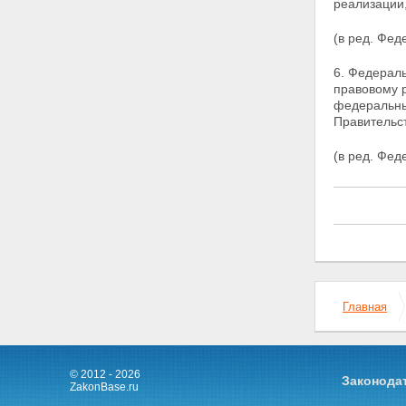
реализации
Статья 13. Государственная
поддержка мероприятий по
(в ред. Фед
повышению плодородия земель,
охране сельскохозяйственных
6. Федерал
земель
правовому 
Статья 14. Государственные
федеральны
закупочные интервенции,
Правительс
товарные интервенции для
регулирования рынка
(в ред. Фед
сельскохозяйственной
продукции, сырья и
продовольствия
Статья 15. Участие федеральных
органов государственной власти,
органов государственной власти
субъектов Российской
Федерации в реализации
государственной аграрной
Главная
политики
Статья 16. Участие союзов
(ассоциаций)
сельскохозяйственных
товаропроизводителей в
© 2012 - 2026
Законода
ZakonBase.ru
формировании и реализации