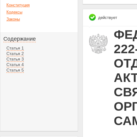
Конституция
Кодексы
действует
Законы
ФЕД
Содержание
22
Статья 1
Статья 2
ОТ
Статья 3
Статья 4
Статья 5
АК
СВ
ОР
СА